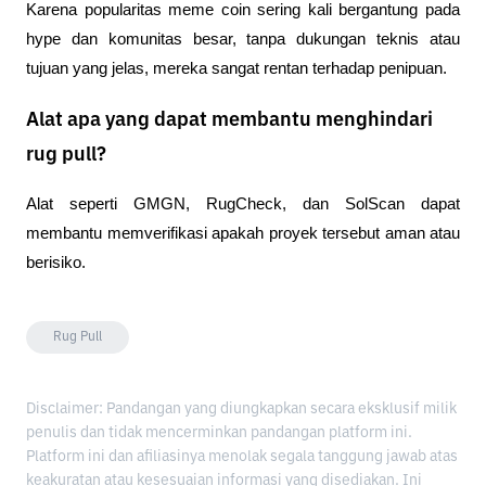
Karena popularitas meme coin sering kali bergantung pada 
hype dan komunitas besar, tanpa dukungan teknis atau 
tujuan yang jelas, mereka sangat rentan terhadap penipuan.
Alat apa yang dapat membantu menghindari
rug pull?
Alat seperti GMGN, RugCheck, dan SolScan dapat 
membantu memverifikasi apakah proyek tersebut aman atau 
berisiko.
Rug Pull
Disclaimer: Pandangan yang diungkapkan secara eksklusif milik
penulis dan tidak mencerminkan pandangan platform ini.
Platform ini dan afiliasinya menolak segala tanggung jawab atas
keakuratan atau kesesuaian informasi yang disediakan. Ini