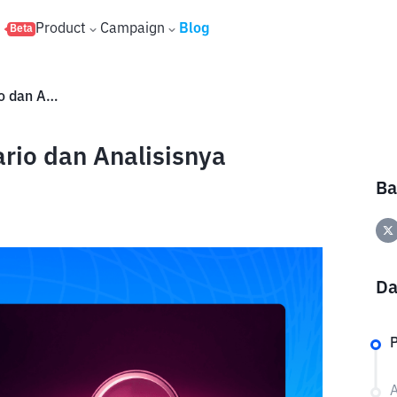
s
Product
Campaign
Blog
Beta
Harga XRP ke $10.000: Skenario dan Analisisnya
rio dan Analisisnya
Ba
Da