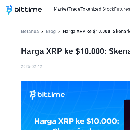
Market
Trade
Tokenized Stock
Future
Beranda
Blog
>
>
Harga XRP ke $10.000: Skena
2025-02-12