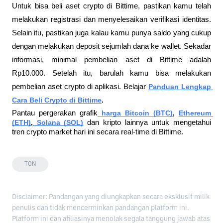
Untuk bisa beli aset crypto di Bittime, pastikan kamu telah 
melakukan registrasi dan menyelesaikan verifikasi identitas. 
Selain itu, pastikan juga kalau kamu punya saldo yang cukup 
dengan melakukan deposit sejumlah dana ke wallet. Sekadar 
informasi, minimal pembelian aset di Bittime adalah 
Rp10.000. Setelah itu, barulah kamu bisa melakukan 
pembelian aset crypto di aplikasi. Belajar
Panduan Lengkap 
Cara Beli Crypto di Bittime
. 
Pantau pergerakan grafik
harga Bitcoin (BTC)
, 
Ethereum 
(ETH)
,
 Solana (SOL)
dan kripto lainnya untuk mengetahui 
tren crypto market hari ini secara real-time di Bittime.
TON
Disclaimer: Pandangan yang diungkapkan secara eksklusif milik
penulis dan tidak mencerminkan pandangan platform ini.
Platform ini dan afiliasinya menolak segala tanggung jawab atas