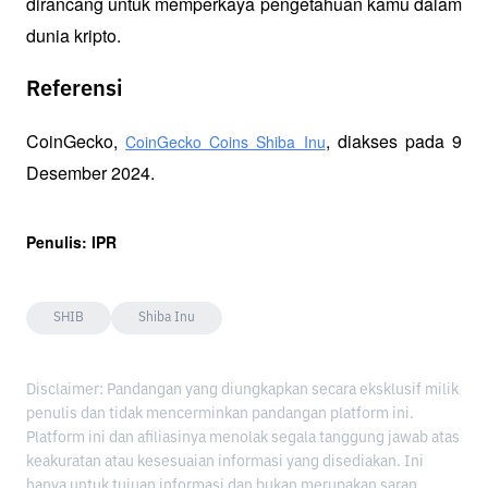
dirancang untuk memperkaya pengetahuan kamu dalam 
dunia kripto.
Referensi
CoinGecko, 
, diakses pada 9 
CoinGecko Coins Shiba Inu
Desember 2024.
Penulis: IPR
SHIB
Shiba Inu
Disclaimer: Pandangan yang diungkapkan secara eksklusif milik
penulis dan tidak mencerminkan pandangan platform ini.
Platform ini dan afiliasinya menolak segala tanggung jawab atas
keakuratan atau kesesuaian informasi yang disediakan. Ini
hanya untuk tujuan informasi dan bukan merupakan saran