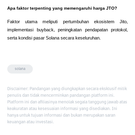
Apa faktor terpenting yang memengaruhi harga JTO?
Faktor utama meliputi pertumbuhan ekosistem Jito, 
implementasi buyback, peningkatan pendapatan protokol, 
serta kondisi pasar Solana secara keseluruhan.
solana
Disclaimer: Pandangan yang diungkapkan secara eksklusif milik
penulis dan tidak mencerminkan pandangan platform ini.
Platform ini dan afiliasinya menolak segala tanggung jawab atas
keakuratan atau kesesuaian informasi yang disediakan. Ini
hanya untuk tujuan informasi dan bukan merupakan saran
keuangan atau investasi.