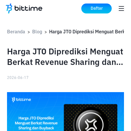
Daftar
Beranda
Blog
Harg
>
>
Harga JTO Diprediksi Menguat
Berkat Revenue Sharing dan
Buyback
2026-06-17