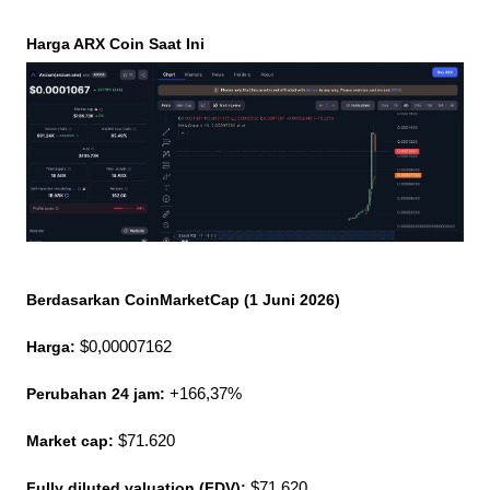
Harga ARX Coin Saat Ini
Berdasarkan CoinMarketCap (1 Juni 2026)
Harga:
 $0,00007162
Perubahan 24 jam:
 +166,37%
Market cap: 
$71.620
Fully diluted valuation (FDV):
 $71.620