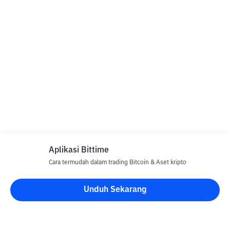
Aplikasi Bittime
Cara termudah dalam trading Bitcoin & Aset kripto
Unduh Sekarang