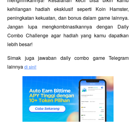
mengirimkannya! Kesalahan kecil bisa bikin kamu 
kehilangan hadiah eksklusif seperti Koin Hamster, 
peningkatan kekuatan, dan bonus dalam game lainnya. 
Jangan lupa mengkombinasikannya dengan Daily 
Combo Challenge agar hadiah yang kamu dapatkan 
lebih besar!
Simak juga jawaban daily combo game Telegram 
lainnya 
di sini!