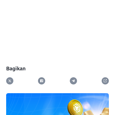
Bagikan