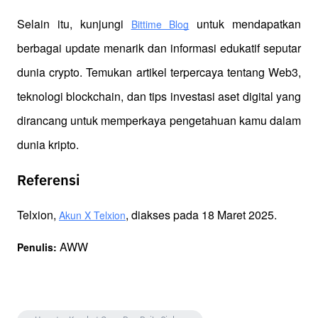
Selain itu, kunjungi 
 untuk mendapatkan 
Bittime Blog
berbagai update menarik dan informasi edukatif seputar 
dunia crypto. Temukan artikel terpercaya tentang Web3, 
teknologi blockchain, dan tips investasi aset digital yang 
dirancang untuk memperkaya pengetahuan kamu dalam 
dunia kripto.
Referensi
Telxion, 
, diakses pada 18 Maret 2025.
Akun X Telxion
 AWW
Penulis: