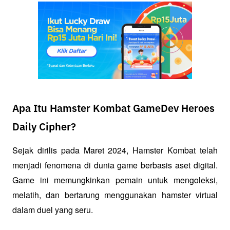
Apa Itu Hamster Kombat GameDev Heroes
Daily Cipher?
Sejak dirilis pada Maret 2024, Hamster Kombat telah 
menjadi fenomena di dunia game berbasis aset digital. 
Game ini memungkinkan pemain untuk mengoleksi, 
melatih, dan bertarung menggunakan hamster virtual 
dalam duel yang seru.