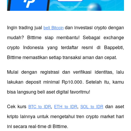
Ingin trading jual
 dan investasi crypto dengan 
beli Bitcoin
mudah? Bittime siap membantu! Sebagai exchange 
crypto Indonesia yang terdaftar resmi di Bappebti, 
Bittime memastikan setiap transaksi aman dan cepat.
Mulai dengan registrasi dan verifikasi identitas, lalu 
lakukan deposit minimal Rp10.000. Setelah itu, kamu 
bisa langsung beli aset digital favoritmu!
Cek kurs
,
,
 dan aset 
BTC to IDR
ETH to IDR
SOL to IDR
kripto lainnya untuk mengetahui tren crypto market hari 
ini secara real-time di Bittime.