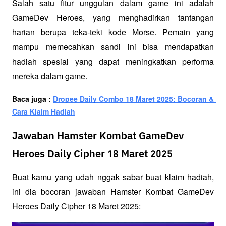
Salah satu fitur unggulan dalam game ini adalah 
GameDev Heroes, yang menghadirkan tantangan 
harian berupa teka-teki kode Morse. Pemain yang 
mampu memecahkan sandi ini bisa mendapatkan 
hadiah spesial yang dapat meningkatkan performa 
mereka dalam game.
Baca juga : 
Dropee Daily Combo 18 Maret 2025: Bocoran & 
Cara Klaim Hadiah
Jawaban Hamster Kombat GameDev
Heroes Daily Cipher 18 Maret 2025
Buat kamu yang udah nggak sabar buat klaim hadiah, 
ini dia bocoran jawaban Hamster Kombat GameDev 
Heroes Daily Cipher 18 Maret 2025: