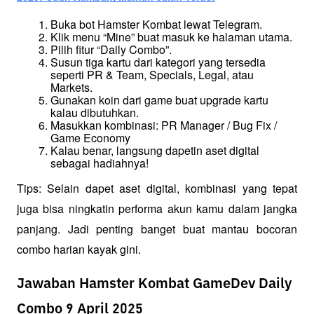
Buka bot Hamster Kombat lewat Telegram.
Klik menu “Mine” buat masuk ke halaman utama.
Pilih fitur “Daily Combo”.
Susun tiga kartu dari kategori yang tersedia 
seperti PR & Team, Specials, Legal, atau 
Markets.
Gunakan koin dari game buat upgrade kartu 
kalau dibutuhkan.
Masukkan kombinasi: PR Manager / Bug Fix / 
Game Economy
Kalau benar, langsung dapetin aset digital 
sebagai hadiahnya!
Tips: Selain dapet aset digital, kombinasi yang tepat 
juga bisa ningkatin performa akun kamu dalam jangka 
panjang. Jadi penting banget buat mantau bocoran 
combo harian kayak gini.
Jawaban Hamster Kombat GameDev Daily
Combo 9 April 2025