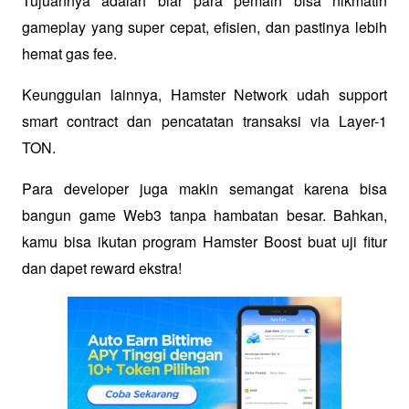
Tujuannya adalah biar para pemain bisa nikmatin 
gameplay yang super cepat, efisien, dan pastinya lebih 
hemat gas fee.
Keunggulan lainnya, Hamster Network udah support 
smart contract dan pencatatan transaksi via Layer-1 
TON. 
Para developer juga makin semangat karena bisa 
bangun game Web3 tanpa hambatan besar. Bahkan, 
kamu bisa ikutan program Hamster Boost buat uji fitur 
dan dapet reward ekstra!