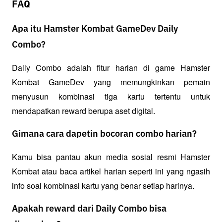
FAQ
Apa itu Hamster Kombat GameDev Daily
Combo?
Daily Combo adalah fitur harian di game Hamster 
Kombat GameDev yang memungkinkan pemain 
menyusun kombinasi tiga kartu tertentu untuk 
mendapatkan reward berupa aset digital.
Gimana cara dapetin bocoran combo harian?
Kamu bisa pantau akun media sosial resmi Hamster 
Kombat atau baca artikel harian seperti ini yang ngasih 
info soal kombinasi kartu yang benar setiap harinya.
Apakah reward dari Daily Combo bisa