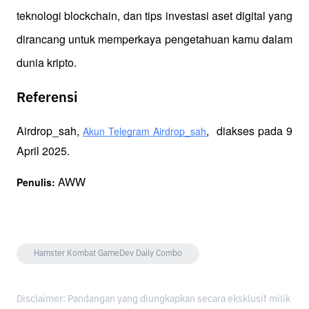
teknologi blockchain, dan tips investasi aset digital yang 
dirancang untuk memperkaya pengetahuan kamu dalam 
dunia kripto.
Referensi
Airdrop_sah, 
,  diakses pada 9 
Akun Telegram Airdrop_sah
April 2025.
 AWW
Penulis:
Hamster Kombat GameDev Daily Combo
Disclaimer: Pandangan yang diungkapkan secara eksklusif milik