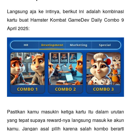
Langsung aja ke intinya, berikut ini adalah kombinasi 
kartu buat Hamster Kombat GameDev Daily Combo 9 
April 2025:
Pastikan kamu masukin ketiga kartu itu dalam urutan 
yang tepat supaya reward-nya langsung masuk ke akun 
kamu. Jangan asal pilih karena salah kombo berarti 