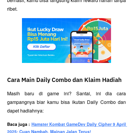
berhasil, kamu bisa langsung klaim reward harian tanpa 
ribet.
Cara Main Daily Combo dan Klaim Hadiah
Masih baru di game ini? Santai, ini dia cara 
gampangnya biar kamu bisa ikutan Daily Combo dan 
dapet hadiahnya:
Baca juga : 
Hamster Kombat GameDev Daily Cipher 9 April 
2025: Cuan Nambah, Mainan Jalan Terus!