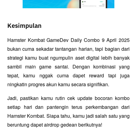
Kesimpulan
Hamster Kombat GameDev Daily Combo 9 April 2025 
bukan cuma sekadar tantangan harian, tapi bagian dari 
strategi kamu buat ngumpulin aset digital lebih banyak 
sambil main game santai. Dengan kombinasi yang 
tepat, kamu nggak cuma dapet reward tapi juga 
ningkatin progres akun kamu secara signifikan.
Jadi, pastikan kamu rutin cek update bocoran kombo 
setiap hari dan pantengin terus perkembangan dari 
Hamster Kombat. Siapa tahu, kamu jadi salah satu yang 
beruntung dapet airdrop gedean berikutnya!