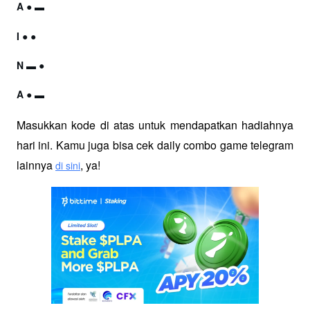
A ● ▬
I ● ●
N ▬ ● 
A ● ▬
Masukkan kode di atas untuk mendapatkan hadiahnya 
hari ini. Kamu juga bisa cek daily combo game telegram 
lainnya 
, ya!
di sini