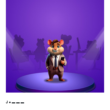
J ● ▬ ▬ ▬