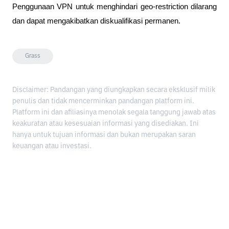
Penggunaan VPN untuk menghindari geo-restriction dilarang 
dan dapat mengakibatkan diskualifikasi permanen.
Grass
Disclaimer: Pandangan yang diungkapkan secara eksklusif milik
penulis dan tidak mencerminkan pandangan platform ini.
Platform ini dan afiliasinya menolak segala tanggung jawab atas
keakuratan atau kesesuaian informasi yang disediakan. Ini
hanya untuk tujuan informasi dan bukan merupakan saran
keuangan atau investasi.