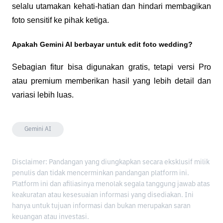
selalu utamakan kehati-hatian dan hindari membagikan 
foto sensitif ke pihak ketiga.
Apakah Gemini AI berbayar untuk edit foto wedding?
Sebagian fitur bisa digunakan gratis, tetapi versi Pro 
atau premium memberikan hasil yang lebih detail dan 
variasi lebih luas.
Gemini AI
Disclaimer: Pandangan yang diungkapkan secara eksklusif milik
penulis dan tidak mencerminkan pandangan platform ini.
Platform ini dan afiliasinya menolak segala tanggung jawab atas
keakuratan atau kesesuaian informasi yang disediakan. Ini
hanya untuk tujuan informasi dan bukan merupakan saran
keuangan atau investasi.