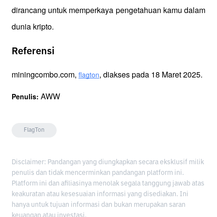
dirancang untuk memperkaya pengetahuan kamu dalam 
dunia kripto.
Referensi
miningcombo.com, 
, diakses pada 18 Maret 2025.
flagton
 AWW
Penulis:
FlagTon
Disclaimer: Pandangan yang diungkapkan secara eksklusif milik
penulis dan tidak mencerminkan pandangan platform ini.
Platform ini dan afiliasinya menolak segala tanggung jawab atas
keakuratan atau kesesuaian informasi yang disediakan. Ini
hanya untuk tujuan informasi dan bukan merupakan saran
keuangan atau investasi.