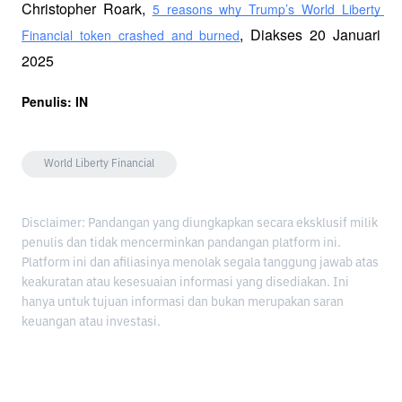
Christopher Roark, 
5 reasons why Trump’s World Liberty 
, Diakses 20 Januari 
Financial token crashed and burned
2025
Penulis: IN
World Liberty Financial
Disclaimer: Pandangan yang diungkapkan secara eksklusif milik
penulis dan tidak mencerminkan pandangan platform ini.
Platform ini dan afiliasinya menolak segala tanggung jawab atas
keakuratan atau kesesuaian informasi yang disediakan. Ini
hanya untuk tujuan informasi dan bukan merupakan saran
keuangan atau investasi.