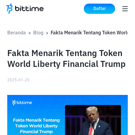
Daftar
Beranda
Blog
Fakt
>
>
Fakta Menarik Tentang Token
World Liberty Financial Trump
2025-01-20