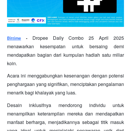
Dropee Daily Combo 25 April 2025 
Bittime
 - 
menawarkan kesempatan untuk bersaing demi 
mendapatkan bagian dari kumpulan hadiah satu miliar 
koin. 
Acara ini menggabungkan kesenangan dengan potensi 
penghargaan yang signifikan, menciptakan pengalaman 
menarik bagi khalayak yang luas. 
Desain inklusifnya mendorong individu untuk 
menampilkan keterampilan mereka dan mendapatkan 
manfaat berharga, menjadikannya sebagai titik masuk 
yang ideal untuk menjelajahi penawaran unik dari 