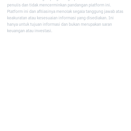
penulis dan tidak mencerminkan pandangan platform ini.
Platform ini dan afiliasinya menolak segala tanggung jawab atas
keakuratan atau kesesuaian informasi yang disediakan. Ini
hanya untuk tujuan informasi dan bukan merupakan saran
keuangan atau investasi.