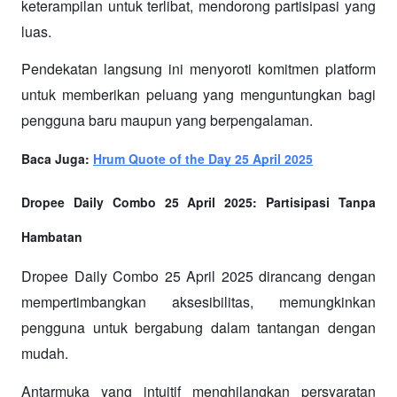
keterampilan untuk terlibat, mendorong partisipasi yang 
luas. 
Pendekatan langsung ini menyoroti komitmen platform 
untuk memberikan peluang yang menguntungkan bagi 
pengguna baru maupun yang berpengalaman.
Baca Juga: 
Hrum Quote of the Day 25 April 2025
Dropee Daily Combo 25 April 2025: Partisipasi Tanpa 
Hambatan  
Dropee Daily Combo 25 April 2025 dirancang dengan 
mempertimbangkan aksesibilitas, memungkinkan 
pengguna untuk bergabung dalam tantangan dengan 
mudah. 
Antarmuka yang intuitif menghilangkan persyaratan 