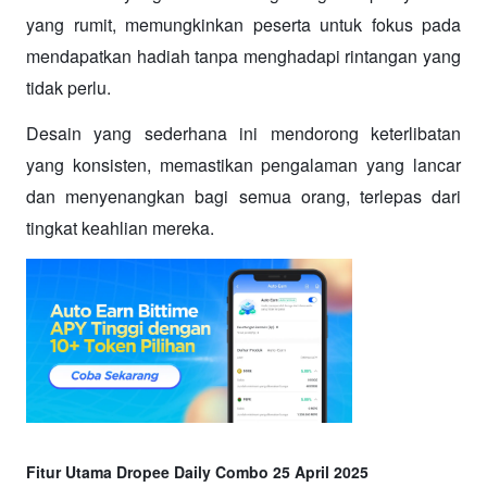
yang rumit, memungkinkan peserta untuk fokus pada 
mendapatkan hadiah tanpa menghadapi rintangan yang 
tidak perlu. 
Desain yang sederhana ini mendorong keterlibatan 
yang konsisten, memastikan pengalaman yang lancar 
dan menyenangkan bagi semua orang, terlepas dari 
tingkat keahlian mereka.
Fitur Utama Dropee Daily Combo 25 April 2025 