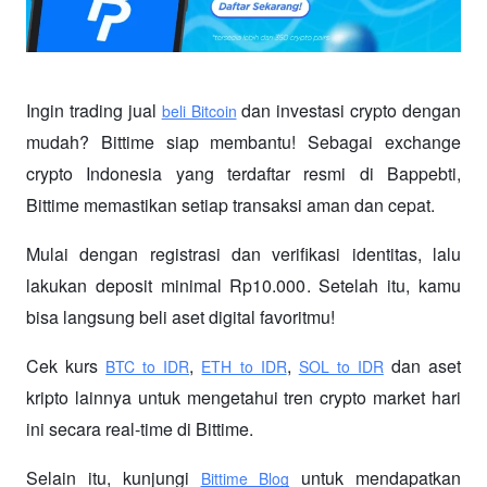
Ingin trading jual
 dan investasi crypto dengan 
beli Bitcoin
mudah? Bittime siap membantu! Sebagai exchange 
crypto Indonesia yang terdaftar resmi di Bappebti, 
Bittime memastikan setiap transaksi aman dan cepat.
Mulai dengan registrasi dan verifikasi identitas, lalu 
lakukan deposit minimal Rp10.000. Setelah itu, kamu 
bisa langsung beli aset digital favoritmu!
Cek kurs
,
,
 dan aset 
BTC to IDR
ETH to IDR
SOL to IDR
kripto lainnya untuk mengetahui tren crypto market hari 
ini secara real-time di Bittime.
Selain itu, kunjungi 
 untuk mendapatkan 
Bittime Blog