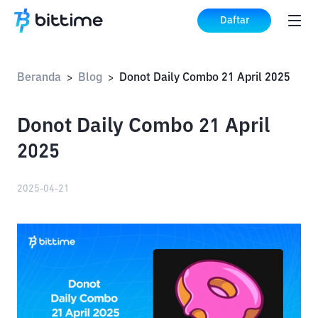
Daftar
Beranda
Blog
Donot Daily Combo 21 April 2025
>
>
Donot Daily Combo 21 April
2025
2025-04-21