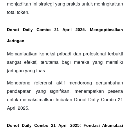
menjadikan ini strategi yang praktis untuk meningkatkan 
total token.
Donot Daily Combo 21 April 2025: Mengoptimalkan 
Jaringan 
Memanfaatkan koneksi pribadi dan profesional terbukti 
sangat efektif, terutama bagi mereka yang memiliki 
jaringan yang luas. 
Mendorong referensi aktif mendorong pertumbuhan 
pendapatan yang signifikan, menempatkan peserta 
untuk memaksimalkan imbalan Donot Daily Combo 21 
April 2025.
Donot Daily Combo 21 April 2025: Fondasi Akumulasi 