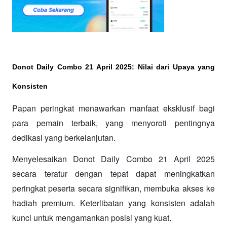
Donot Daily Combo 21 April 2025: Nilai dari Upaya yang 
Konsisten
Papan peringkat menawarkan manfaat eksklusif bagi 
para pemain terbaik, yang menyoroti pentingnya 
dedikasi yang berkelanjutan. 
Menyelesaikan Donot Daily Combo 21 April 2025 
secara teratur dengan tepat dapat meningkatkan 
peringkat peserta secara signifikan, membuka akses ke 
hadiah premium. Keterlibatan yang konsisten adalah 
kunci untuk mengamankan posisi yang kuat.