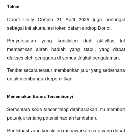
Token
Donot Daily Combo 21 April 2025 juga berfungsi 
sebagai inti akumulasi token dalam airdrop Donot. 
Penyelesaian yang konsisten dari aktivitas ini 
memastikan aliran hadiah yang stabil, yang dapat 
diakses oleh pengguna di semua tingkat pengalaman. 
Terlibat secara teratur memberikan jalur yang sederhana 
untuk membangun kepemilikan.
Menemukan Bonus Tersembunyi
Sementara kode teaser tetap dirahasiakan, itu memberi 
petunjuk tentang potensi hadiah tambahan. 
Partisipasi yang konsisten menawarkan cara yang dapat 