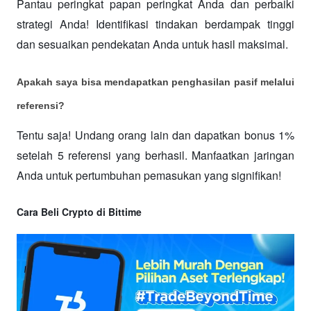
Pantau peringkat papan peringkat Anda dan perbaiki 
strategi Anda! Identifikasi tindakan berdampak tinggi 
dan sesuaikan pendekatan Anda untuk hasil maksimal.
Apakah saya bisa mendapatkan penghasilan pasif melalui 
referensi?
Tentu saja! Undang orang lain dan dapatkan bonus 1% 
setelah 5 referensi yang berhasil. Manfaatkan jaringan 
Anda untuk pertumbuhan pemasukan yang signifikan!
Cara Beli Crypto di Bittime