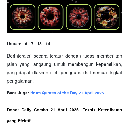
Urutan: 16 - 7 - 13 - 14
Berinteraksi secara teratur dengan tugas memberikan 
jalan yang langsung untuk membangun kepemilikan, 
yang dapat diakses oleh pengguna dari semua tingkat 
pengalaman.
Baca Juga: 
Hrum Quotes of the Day 21 April 2025
Donot Daily Combo 21 April 2025: Teknik Keterlibatan 
yang Efektif