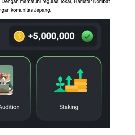
. Dengan mematuhi regulasi lokal, Hamster Kombat 
ngan komunitas Jepang.