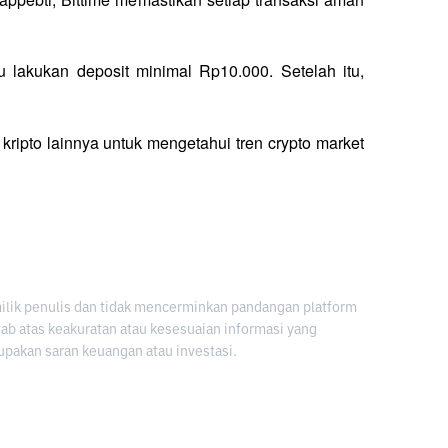
alu lakukan deposit minimal Rp10.000. Setelah itu, 
 kripto lainnya untuk mengetahui tren crypto market 
milik penulis dan tidak mencerminkan pandangan platform
awab atas keakuratan atau kesesuaian informasi yang
upakan saran keuangan atau investasi.