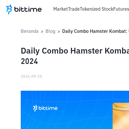
Market
Trade
Tokenized Stock
Future
Beranda
Blog
>
>
Daily Combo Hamster Komba
2024
2024-09-20