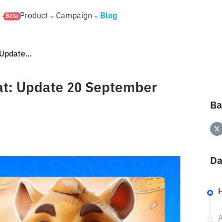
s
Product
Campaign
Blog
Beta
Daily Combo Hamster Kombat: Update 20 September 2024
t: Update 20 September
Ba
Da