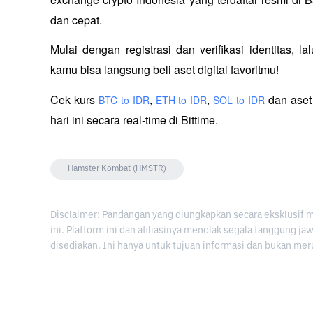
dan cepat.
Mulai dengan registrasi dan verifikasi identitas, l
kamu bisa langsung beli aset digital favoritmu!
Cek kurs
,
,
 dan aset
BTC to IDR
ETH to IDR
SOL to IDR
hari ini secara real-time di Bittime.
Hamster Kombat (HMSTR)
Disclaimer: Pandangan yang diungkapkan secara eksklusif 
ini. Platform ini dan afiliasinya menolak segala tanggung j
disediakan. Ini hanya untuk tujuan informasi dan bukan mer