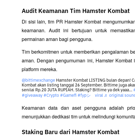
Audit Keamanan Tim Hamster Kombat
Di sisi lain, tim PR Hamster Kombat mengumumkan
keamanan. Audit ini bertujuan untuk memasti
permainan aman bagi pengguna. 
Tim berkomitmen untuk memberikan pengalaman ber
aman. Dengan pengumuman ini, Hamster Kombat in
platform mereka. 
@bittimexchange
Hamster Kombat LISTING bulan depan! Ca
Kombat akan listing tanggal 26 September. Bittime juga ak
senilai Rp.20 JUTA RUPIAH. Staking? Bittime ya dek yaaa…
#giveaway
#Crypto
#Gamefi
#fypシ゚viral
♬ original sound
Keamanan data dan aset pengguna adalah priori
menunjukkan dedikasi tim untuk melindungi komunit
Staking Baru dari Hamster Kombat