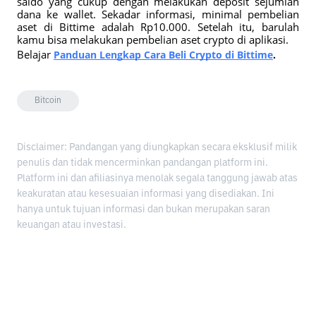
saldo yang cukup dengan melakukan deposit sejumlah 
dana ke wallet. Sekadar informasi, minimal pembelian 
aset di Bittime adalah Rp10.000. Setelah itu, barulah 
kamu bisa melakukan pembelian aset crypto di aplikasi. 
Belajar
Panduan Lengkap Cara Beli Crypto di Bittime
. 
Bitcoin
Disclaimer: Pandangan yang diungkapkan secara eksklusif milik
penulis dan tidak mencerminkan pandangan platform ini.
Platform ini dan afiliasinya menolak segala tanggung jawab atas
keakuratan atau kesesuaian informasi yang disediakan. Ini
hanya untuk tujuan informasi dan bukan merupakan saran
keuangan atau investasi.