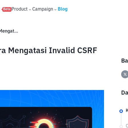
s
Product
Campaign
Blog
Beta
CSRF Token Artinya Apa? Cara Mengatasi Invalid CSRF Token Error di Website
ra Mengatasi Invalid CSRF
Ba
Da
C