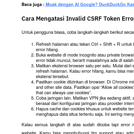
Baca juga :
 Muak dengan AI Google? DuckDuckGo Kasi
Cara Mengatasi Invalid CSRF Token Err
Untuk pengguna biasa, coba langkah-langkah berikut secar
Refresh halaman atau tekan Ctrl + Shift + R untuk 
error hilang.
Buka website di mode incognito atau private browsi
error tidak muncul, berarti masalahnya ada di sala
Matikan ekstensi browser satu per satu. Mulai dari 
refresh halaman. Kalau error hilang, kamu bisa me
ekstensi tersebut.
Pastikan cookie diizinkan di browser. Di Chrome mi
and other site data. Pastikan opsi “Allow all cookie
that can always use cookies”.
Coba jaringan lain. Matikan VPN jika sedang aktif,
berasal dari konfigurasi jaringan atau provider inter
Hapus cache dan cookies khusus untuk website terse
menghapus data situs tertentu saja. Ini sering me
Kalau semua langkah di atas sudah dicoba tapi error 
website. Kamu bisa menghubungi tim support atau adm