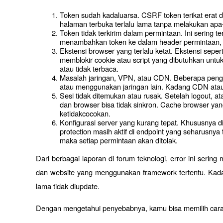
Token sudah kadaluarsa. CSRF token terikat erat 
halaman terbuka terlalu lama tanpa melakukan apa-a
Token tidak terkirim dalam permintaan. Ini sering t
menambahkan token ke dalam header permintaan, 
Ekstensi browser yang terlalu ketat. Ekstensi seperti
memblokir cookie atau script yang dibutuhkan untu
atau tidak terbaca.
Masalah jaringan, VPN, atau CDN. Beberapa pengg
atau menggunakan jaringan lain. Kadang CDN atau
Sesi tidak ditemukan atau rusak. Setelah logout, at
dan browser bisa tidak sinkron. Cache browser ya
ketidakcocokan.
Konfigurasi server yang kurang tepat. Khususnya
protection masih aktif di endpoint yang seharusnya
maka setiap permintaan akan ditolak.
Dari berbagai laporan di forum teknologi, error ini sering 
dan website yang menggunakan framework tertentu. Kadan
lama tidak diupdate.
Dengan mengetahui penyebabnya, kamu bisa memilih cara 