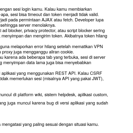
dengan sesi login kamu. Kalau kamu membiarkan 
pa, sesi bisa timeout dan token menjadi tidak valid.
erjadi pada permintaan AJAX atau fetch. Developer lupa 
sehingga server menolaknya.
 ad blocker, privacy protector, atau script blocker sering 
k menyimpan dan mengirim token. Akibatnya token hilang 
una melaporkan error hilang setelah mematikan VPN 
 proxy juga mengganggu aliran cookie.
au karena ada beberapa tab yang terbuka, sesi di server 
ng menyimpan data lama juga bisa menyebabkan 
 di aplikasi yang menggunakan REST API. Kalau CSRF 
 tidak memerlukan sesi (misalnya API yang pakai JWT), 
muncul di platform wiki, sistem helpdesk, aplikasi custom, 
g juga muncul karena bug di versi aplikasi yang sudah 
mengatasi yang paling sesuai dengan situasi kamu.