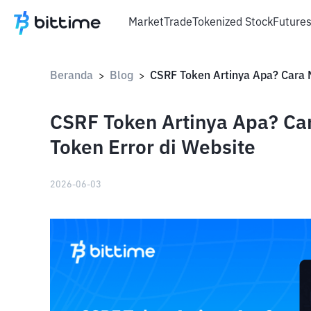
Market
Trade
Tokenized Stock
Future
Beranda
Blog
>
>
CSRF Token Artinya Apa? Ca
Token Error di Website
2026-06-03