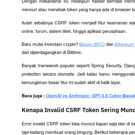
Dengan mekanisme ini, meskipun hacker berhasil membu
mencuri atau menebak token yang hanya ada di browser k
Itulah sebabnya CSRF token menjadi fitur keamanan sta
online, forum, sistem tiket, hingga aplikasi perusahaan.
Baru mulai investasi crypto? 
Bitcoin (BTC)
 dan 
Ethereum 
dan diperdagangkan di Bittime.
Banyak framework populer seperti Spring Security, Djan
protection secara otomatis. Jadi kalau kamu menggunak
kemungkinan besar fitur ini sudah aktif di balik layar.
Baca juga : 
OpenAI vs Anthropic: GPT-5.5 Cyber Masuk
Kenapa Invalid CSRF Token Sering Mun
Error invalid CSRF token bisa muncul kapan saja dan di b
tapi kadang membuat orang bingung. Berikut beberapa pe