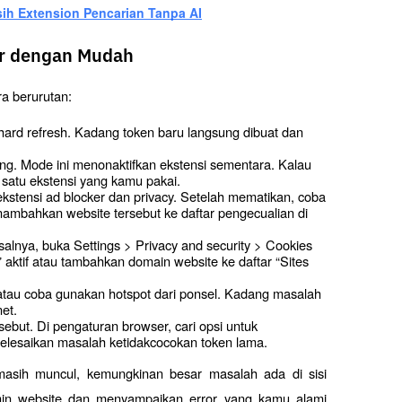
h Extension Pencarian Tanpa AI
or dengan Mudah
a berurutan:
hard refresh. Kadang token baru langsung dibuat dan 
ng. Mode ini menonaktifkan ekstensi sementara. Kalau 
h satu ekstensi yang kamu pakai.
ekstensi ad blocker dan privacy. Setelah mematikan, coba 
nambahkan website tersebut ke daftar pengecualian di 
salnya, buka Settings > Privacy and security > Cookies 
s” aktif atau tambahkan domain website ke daftar “Sites 
 atau coba gunakan hotspot dari ponsel. Kadang masalah 
net.
but. Di pengaturan browser, cari opsi untuk 
nyelesaikan masalah ketidakcocokan token lama.
masih muncul, kemungkinan besar masalah ada di sisi 
in website dan menyampaikan error yang kamu alami 