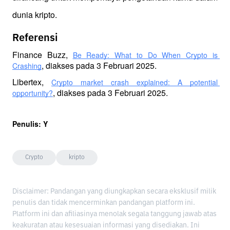
dunia kripto.
Referensi
Finance Buzz, 
Be Ready: What to Do When Crypto is 
, diakses pada 3 Februari 2025.
Crashing
Libertex, 
Crypto market crash explained: A potential 
, diakses pada 3 Februari 2025.
opportunity?
Penulis: Y
Crypto
kripto
Disclaimer: Pandangan yang diungkapkan secara eksklusif milik
penulis dan tidak mencerminkan pandangan platform ini.
Platform ini dan afiliasinya menolak segala tanggung jawab atas
keakuratan atau kesesuaian informasi yang disediakan. Ini