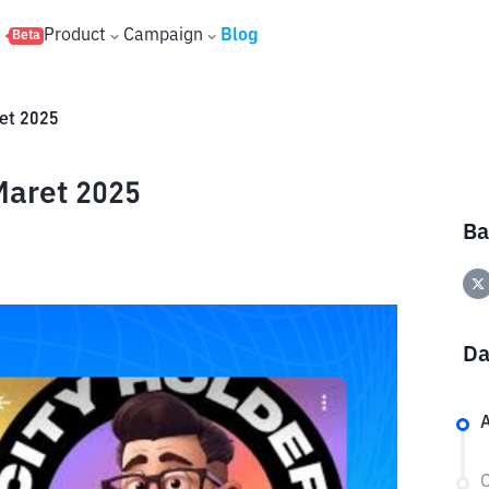
s
Product
Campaign
Blog
Beta
et 2025
Maret 2025
Ba
Da
A
C