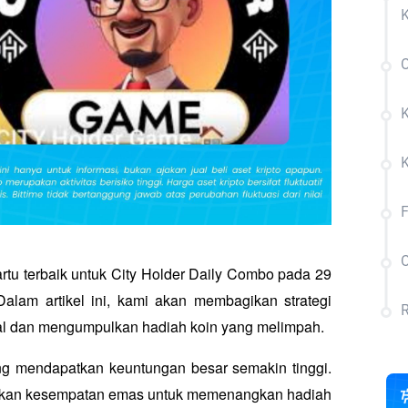
K
C
K
F
C
tu terbaik untuk City Holder Daily Combo pada 29 
lam artikel ini, kami akan membagikan strategi 
R
l dan mengumpulkan hadiah koin yang melimpah. 
ng mendapatkan keuntungan besar semakin tinggi. 
watkan kesempatan emas untuk memenangkan hadiah 