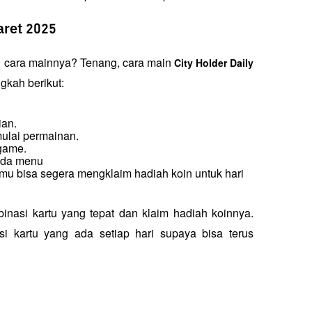
aret 2025
g cara mainnya? Tenang, cara main 
City Holder Daily 
gkah berikut:
ian.
ulai permainan.
game.
ada menu 
mu bisa segera mengklaim hadiah koin untuk hari 
si kartu yang tepat dan klaim hadiah koinnya. 
i kartu yang ada setiap hari supaya bisa terus 