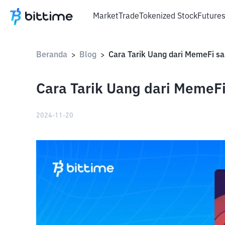
Market
Trade
Tokenized Stock
Future
Beranda
Blog
Cara Tarik Uang dari MemeFi saa
>
>
Cara Tarik Uang dari MemeFi 
2024-11-20