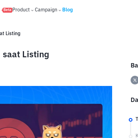
s
Product
Campaign
Blog
Beta
t Listing
saat Listing
Ba
Da
T