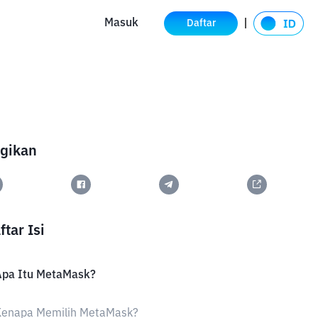
Masuk
Daftar
gikan
ftar Isi
Apa Itu MetaMask?
Kenapa Memilih MetaMask?