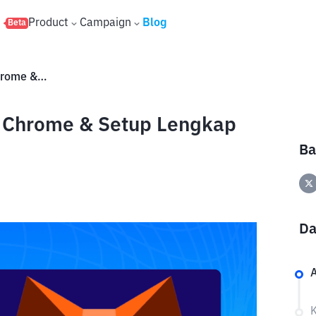
s
Product
Campaign
Blog
Beta
Cara Download MetaMask di Chrome & Setup Lengkap untuk Pemula
 Chrome & Setup Lengkap
Ba
Da