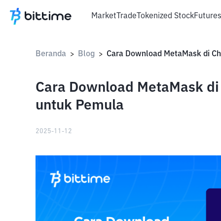
Market
Trade
Tokenized Stock
Future
Beranda
Blog
>
>
Cara Download MetaMask di
untuk Pemula
2025-11-12