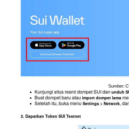
Sumber: C
Kunjungi situs resmi dompet SUI dan 
unduh SU
Buat dompet baru atau 
 me
import dompet lama
Setelah itu, buka menu 
, da
Settings > Network
2. Dapatkan Token SUI Testnet