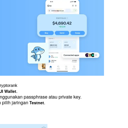
ryptorank
.
I Wallet
nggunakan passphrase atau private key.
n pilih jaringan 
.
Testnet