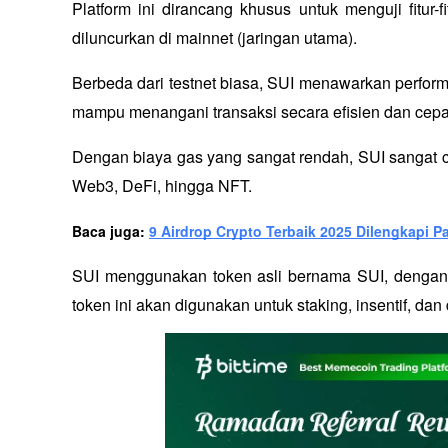
Platform ini dirancang khusus untuk menguji fitur-f
diluncurkan di mainnet (jaringan utama).
Berbeda dari testnet biasa, SUI menawarkan performa 
mampu menangani transaksi secara efisien dan cepat
Dengan biaya gas yang sangat rendah, SUI sangat co
Web3, DeFi, hingga NFT.
Baca juga: 
9 Airdrop Crypto Terbaik 2025 Dilengkapi P
SUI menggunakan token asli bernama SUI, dengan t
token ini akan digunakan untuk staking, insentif, dan 