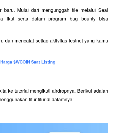
ur baru. Mulai dari mengunggah file melalui Seal 
ga ikut serta dalam program bug bounty bisa 
n, dan mencatat setiap aktivitas testnet yang kamu 
i Harga $WCOIN Saat Listing
ta ke tutorial mengikuti airdropnya. Berikut adalah 
enggunakan fitur-fitur di dalamnya: