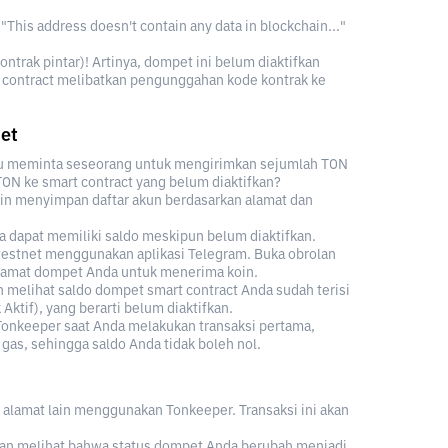
"This address doesn't contain any data in blockchain..."
trak pintar)! Artinya, dompet ini belum diaktifkan
t contract melibatkan pengunggahan kode kontrak ke
et
rlu meminta seseorang untuk mengirimkan sejumlah TON
N ke smart contract yang belum diaktifkan?
ain menyimpan daftar akun berdasarkan alamat dan
a dapat memiliki saldo meskipun belum diaktifkan.
 testnet menggunakan aplikasi Telegram. Buka obrolan
 alamat dompet Anda untuk menerima koin.
 melihat saldo dompet smart contract Anda sudah terisi
Aktif), yang berarti belum diaktifkan.
Tonkeeper saat Anda melakukan transaksi pertama,
gas, sehingga saldo Anda tidak boleh nol.
 alamat lain menggunakan Tonkeeper. Transaksi ini akan
akan melihat bahwa status dompet Anda berubah menjadi