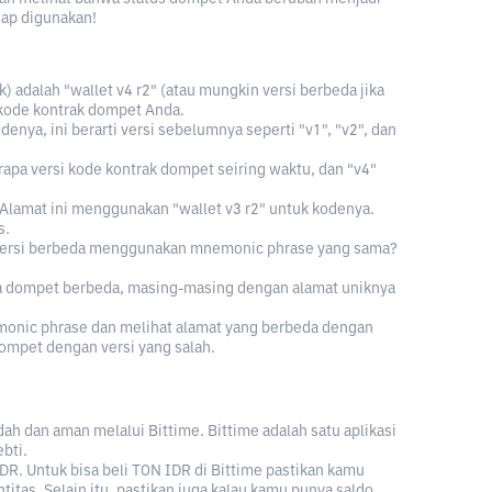
siap digunakan!
 adalah "wallet v4 r2" (atau mungkin versi berbeda jika
 kode kontrak dompet Anda.
enya, ini berarti versi sebelumnya seperti "v1", "v2", dan
apa versi kode kontrak dompet seiring waktu, dan "v4"
. Alamat ini menggunakan "wallet v3 r2" untuk kodenya.
s.
versi berbeda menggunakan mnemonic phrase yang sama?
pa dompet berbeda, masing-masing dengan alamat uniknya
ic phrase dan melihat alamat yang berbeda dengan
ompet dengan versi yang salah.
ah dan aman melalui Bittime. Bittime adalah satu aplikasi
bti.
DR. Untuk bisa beli TON IDR di Bittime pastikan kamu
titas. Selain itu, pastikan juga kalau kamu punya saldo