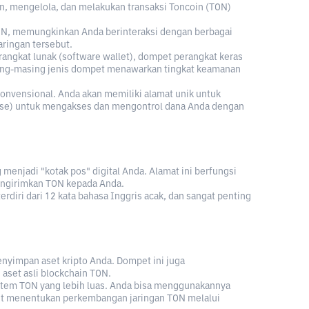
n, mengelola, dan melakukan transaksi Toncoin (TON)
N, memungkinkan Anda berinteraksi dengan berbagai
aringan tersebut.
rangkat lunak (software wallet), dompet perangkat keras
asing-masing jenis dompet menawarkan tingkat keamanan
onvensional. Anda akan memiliki alamat unik untuk
rase) untuk mengakses dan mengontrol dana Anda dengan
g menjadi "kotak pos" digital Anda. Alamat ini berfungsi
engirimkan TON kepada Anda.
terdiri dari 12 kata bahasa Inggris acak, dan sangat penting
enyimpan aset kripto Anda. Dompet ini juga
set asli blockchain TON.
istem TON yang lebih luas. Anda bisa menggunakannya
ut menentukan perkembangan jaringan TON melalui