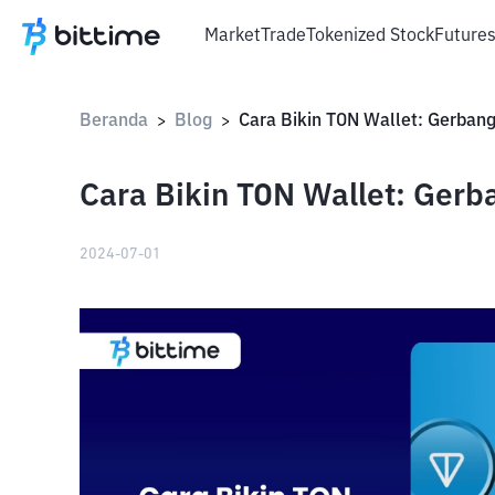
Market
Trade
Tokenized Stock
Future
Beranda
Blog
>
>
Cara Bikin TON Wallet: Gerb
2024-07-01