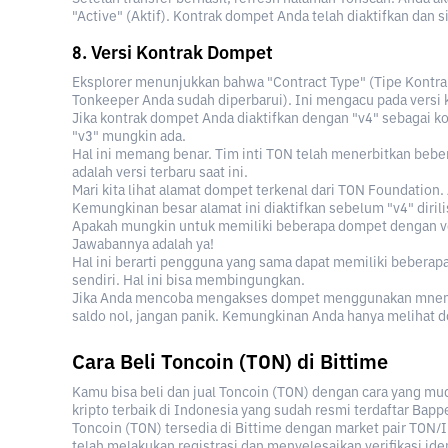
"Active" (Aktif). Kontrak dompet Anda telah diaktifkan dan 
8. Versi Kontrak Dompet
Eksplorer menunjukkan bahwa "Contract Type" (Tipe Kontrak)
Tonkeeper Anda sudah diperbarui). Ini mengacu pada versi
Jika kontrak dompet Anda diaktifkan dengan "v4" sebagai kod
"v3" mungkin ada.
Hal ini memang benar. Tim inti TON telah menerbitkan beber
adalah versi terbaru saat ini.
Mari kita lihat alamat dompet terkenal dari TON Foundation
Kemungkinan besar alamat ini diaktifkan sebelum "v4" dirili
Apakah mungkin untuk memiliki beberapa dompet dengan 
Jawabannya adalah ya!
Hal ini berarti pengguna yang sama dapat memiliki bebera
sendiri. Hal ini bisa membingungkan.
Jika Anda mencoba mengakses dompet menggunakan mnemon
saldo nol, jangan panik. Kemungkinan Anda hanya melihat d
Cara Beli Toncoin (TON) di Bittime
Kamu bisa beli dan jual Toncoin (TON) dengan cara yang mud
kripto terbaik di Indonesia yang sudah resmi terdaftar Bappe
Toncoin (TON) tersedia di Bittime dengan market pair TON/I
telah melakukan registrasi dan menyelesaikan verifikasi iden