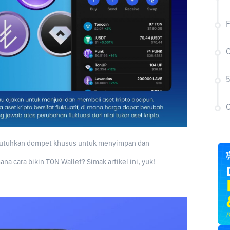
F
C
5
C
embutuhkan dompet khusus untuk menyimpan dan
na cara bikin TON Wallet? Simak artikel ini, yuk!