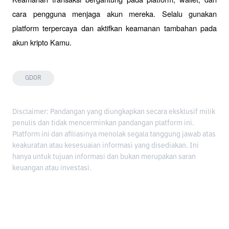
cara pengguna menjaga akun mereka. Selalu gunakan 
platform terpercaya dan aktifkan keamanan tambahan pada 
akun kripto Kamu.
GDOR
Disclaimer: Pandangan yang diungkapkan secara eksklusif milik
penulis dan tidak mencerminkan pandangan platform ini.
Platform ini dan afiliasinya menolak segala tanggung jawab atas
keakuratan atau kesesuaian informasi yang disediakan. Ini
hanya untuk tujuan informasi dan bukan merupakan saran
keuangan atau investasi.