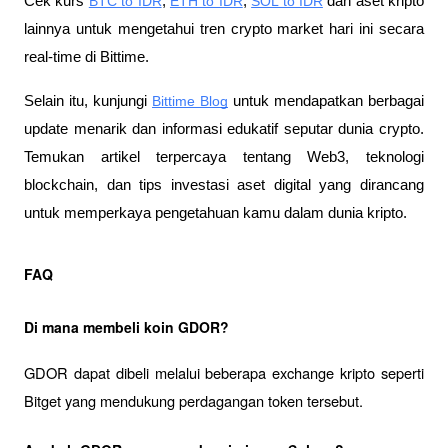
Cek kurs
BTC to IDR
,
ETH to IDR
,
SOL to IDR
 dan aset kripto 
lainnya untuk mengetahui tren crypto market hari ini secara 
real-time di Bittime.
Selain itu, kunjungi 
Bittime Blog
 untuk mendapatkan berbagai 
update menarik dan informasi edukatif seputar dunia crypto. 
Temukan artikel terpercaya tentang Web3, teknologi 
blockchain, dan tips investasi aset digital yang dirancang 
untuk memperkaya pengetahuan kamu dalam dunia kripto.
FAQ
Di mana membeli koin GDOR?
GDOR dapat dibeli melalui beberapa exchange kripto seperti 
Bitget yang mendukung perdagangan token tersebut.