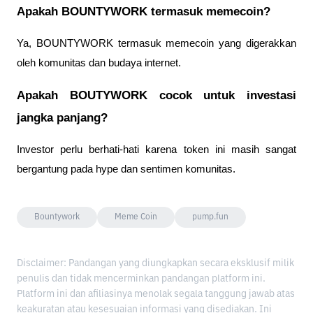
Apakah BOUNTYWORK termasuk memecoin?
Ya, BOUNTYWORK termasuk memecoin yang digerakkan 
oleh komunitas dan budaya internet.
Apakah BOUTYWORK cocok untuk investasi 
jangka panjang?
Investor perlu berhati-hati karena token ini masih sangat 
bergantung pada hype dan sentimen komunitas.
Bountywork
Meme Coin
pump.fun
Disclaimer: Pandangan yang diungkapkan secara eksklusif milik
penulis dan tidak mencerminkan pandangan platform ini.
Platform ini dan afiliasinya menolak segala tanggung jawab atas
keakuratan atau kesesuaian informasi yang disediakan. Ini