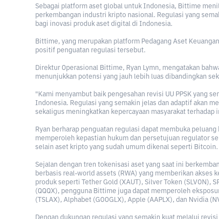
Sebagai platform aset global untuk Indonesia, Bittime men
perkembangan industri kripto nasional. Regulasi yang sema
bagi inovasi produk aset digital di Indonesia.
Bittime, yang merupakan platform Pedagang Aset Keuangan 
positif penguatan regulasi tersebut.
Direktur Operasional Bittime, Ryan Lymn, mengatakan bahwa 
menunjukkan potensi yang jauh lebih luas dibandingkan sek
"Kami menyambut baik pengesahan revisi UU PPSK yang sema
Indonesia. Regulasi yang semakin jelas dan adaptif akan m
sekaligus meningkatkan kepercayaan masyarakat terhadap ind
Ryan berharap penguatan regulasi dapat membuka peluang b
memperoleh kepastian hukum dan persetujuan regulator sehi
selain aset kripto yang sudah umum dikenal seperti Bitcoin.
Sejalan dengan tren tokenisasi aset yang saat ini berkemba
berbasis real-world assets (RWA) yang memberikan akses ke
produk seperti Tether Gold (XAUT), Silver Token (SLVON), 
(QQQX), pengguna Bittime juga dapat memperoleh eksposur
(TSLAX), Alphabet (GOOGLX), Apple (AAPLX), dan Nvidia (
Dengan dukungan regulasi yang semakin kuat melalui revisi 