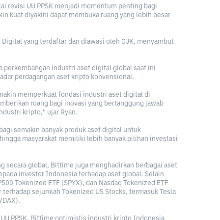
ilai revisi UU PPSK menjadi momentum penting bagi
kin kuat diyakini dapat membuka ruang yang lebih besar
Digital yang terdaftar dan diawasi oleh OJK, menyambut
perkembangan industri aset digital global saat ini
adar perdagangan aset kripto konvensional.
kin memperkuat fondasi industri aset digital di
emberikan ruang bagi inovasi yang bertanggung jawab
ustri kripto," ujar Ryan.
agi semakin banyak produk aset digital untuk
ngga masyarakat memiliki lebih banyak pilihan investasi
ng secara global, Bittime juga menghadirkan berbagai aset
pada investor Indonesia terhadap aset global. Selain
SP500 Tokenized ETF (SPYX), dan Nasdaq Tokenized ETF
 terhadap sejumlah Tokenized US Stocks, termasuk Tesla
NVDAX).
UU PPSK, Bittime optimistis industri kripto Indonesia