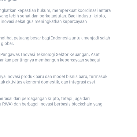
ngkatkan kepastian hukum, memperkuat koordinasi antara
ng lebih sehat dan berkelanjutan. Bagi industri kripto,
g inovasi sekaligus meningkatkan kepercayaan
melihat peluang besar bagi Indonesia untuk menjadi salah
 global.
 Pengawas Inovasi Teknologi Sektor Keuangan, Aset
nekankan pentingnya membangun kepercayaan sebagai
rnya inovasi produk baru dan model bisnis baru, termasuk
k aktivitas ekonomi domestik, dan integrasi aset
erasal dari perdagangan kripto, tetapi juga dari
u RWA) dan berbagai inovasi berbasis blockchain yang