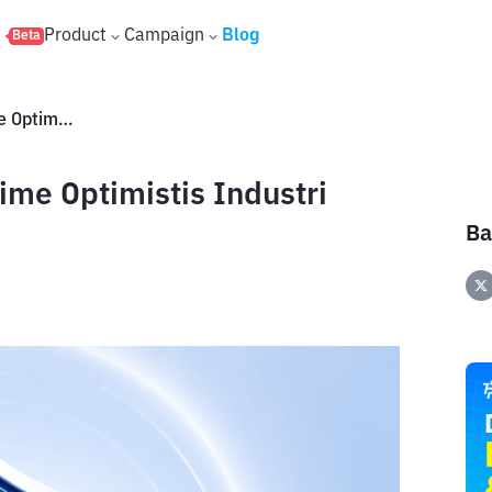
s
Product
Campaign
Blog
Beta
Sambut Revisi UU PPSK, Bittime Optimistis Industri Kripto Makin Inovatif
ime Optimistis Industri
Ba