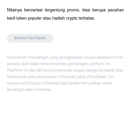
Nilainya bervariasi tergantung promo, bisa berupa pecahan 
kecil token populer atau hadiah crypto terbatas.
Binance Red Packet
Disclaimer: Pandangan yang diungkapkan secara eksklusif milik
penulis dan tidak mencerminkan pandangan platform ini.
Platform ini dan afiliasinya menolak segala tanggung jawab atas
keakuratan atau kesesuaian informasi yang disediakan. Ini
hanya untuk tujuan informasi dan bukan merupakan saran
keuangan atau investasi.