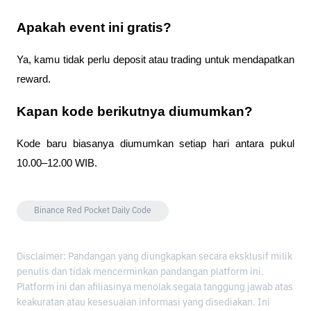
Apakah event ini gratis?
Ya, kamu tidak perlu deposit atau trading untuk mendapatkan 
reward.
Kapan kode berikutnya diumumkan?
Kode baru biasanya diumumkan setiap hari antara pukul 
10.00–12.00 WIB.
Binance Red Pocket Daily Code
Disclaimer: Pandangan yang diungkapkan secara eksklusif milik
penulis dan tidak mencerminkan pandangan platform ini.
Platform ini dan afiliasinya menolak segala tanggung jawab atas
keakuratan atau kesesuaian informasi yang disediakan. Ini