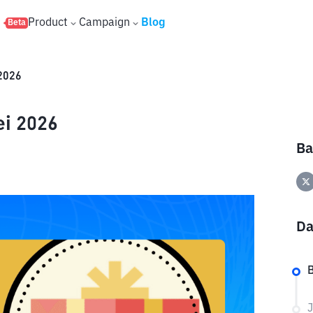
s
Product
Campaign
Blog
Beta
2026
i 2026
Ba
Da
B
J