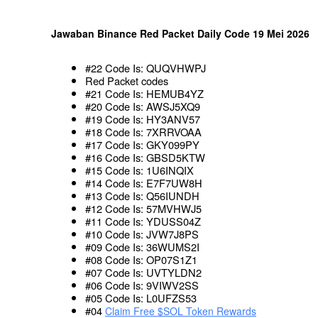
Jawaban Binance Red Packet Daily Code 19 Mei 2026
#22 Code Is: QUQVHWPJ
Red Packet codes
#21 Code Is: HEMUB4YZ
#20 Code Is: AWSJ5XQ9
#19 Code Is: HY3ANV57
#18 Code Is: 7XRRVOAA
#17 Code Is: GKY099PY
#16 Code Is: GBSD5KTW
#15 Code Is: 1U6INQIX
#14 Code Is: E7F7UW8H
#13 Code Is: Q56IUNDH
#12 Code Is: 57MVHWJ5
#11 Code Is: YDUSS04Z
#10 Code Is: JVW7J8PS
#09 Code Is: 36WUMS2I
#08 Code Is: OP07S1Z1
#07 Code Is: UVTYLDN2
#06 Code Is: 9VIWV2SS
#05 Code Is: L0UFZS53
#04 
Claim Free $SOL Token Rewards