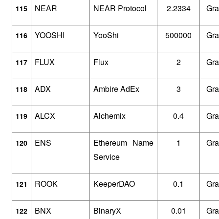
NEAR
NEAR Protocol
2.2334
Gra
115
YOOSHI
YooShi
500000
Gra
116
FLUX
Flux
2
Gra
117
ADX
Ambire AdEx
3
Gra
118
ALCX
Alchemix
0.4
Gra
119
ENS
Ethereum Name 
1
Gra
120
Service
ROOK
KeeperDAO
0.1
Gra
121
BNX
BinaryX
0.01
Gra
122