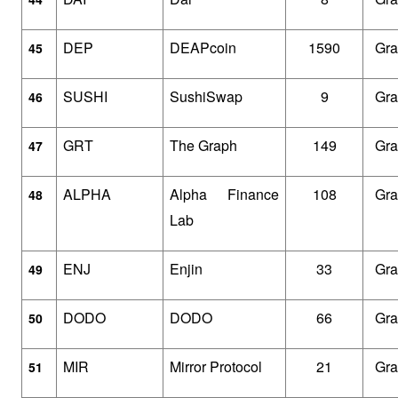
DEP
DEAPcoin
1590
Gra
45
SUSHI
SushiSwap
9
Gra
46
GRT
The Graph
149
Gra
47
ALPHA
Alpha Finance 
108
Gra
48
Lab
ENJ
Enjin
33
Gra
49
DODO
DODO
66
Gra
50
MIR
Mirror Protocol
21
Gra
51