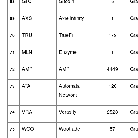
GTC
Gitcoin
5
Gra
68
AXS
Axie Infinity
1
Gra
69
TRU
TrueFi
179
Gra
70
MLN
Enzyme
1
Gra
71
AMP
AMP
4449
Gra
72
ATA
Automata 
120
Gra
73
Network
VRA
Verasity
2523
Gra
74
WOO
Wootrade
57
Gra
75