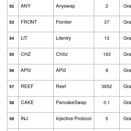
ANY
Anyswap
2
Gra
52
FRONT
Frontier
37
Gra
53
LIT
Litentry
13
Gra
54
CHZ
Chiliz
163
Gra
55
API3
API3
8
Gra
56
REEF
Reef
3652
Gra
57
CAKE
PancakeSwap
0.1
Gra
58
INJ
Injective Protocol
5
Gra
59