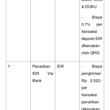
& DOKU
- Biaya 
0.7% per 
transaksi 
deposit IDR 
dikenakan 
oleh QRIS
7.
Penarikan 
IDR
- Biaya 
IDR Via 
pengiriman 
Bank
Rp 2.522,- 
per 
transaksi 
penarikan 
dikenakan 