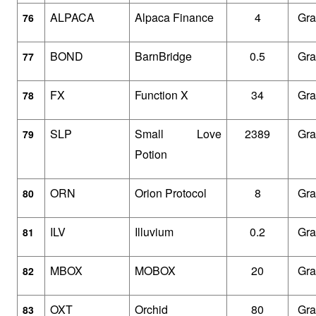
ALPACA
Alpaca Finance
4
Gra
76
BOND
BarnBridge
0.5
Gra
77
FX
Function X
34
Gra
78
SLP
Small Love 
2389
Gra
79
Potion
ORN
Orion Protocol
8
Gra
80
ILV
Illuvium
0.2
Gra
81
MBOX
MOBOX
20
Gra
82
OXT
Orchid
80
Gra
83