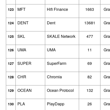
MFT
Hifi Finance
1663
Gra
123
DENT
Dent
13681
Gra
124
SKL
SKALE Network
477
Gra
125
UMA
UMA
11
Gra
126
SUPER
SuperFarm
69
Gra
127
CHR
Chromia
82
Gra
128
OCEAN
Ocean Protocol
132
Gra
129
PLA
PlayDapp
26
Gra
130