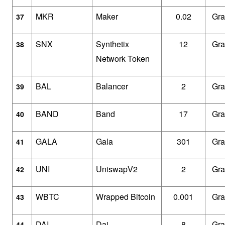
MKR
Maker
0.02
Gra
37
SNX
Synthetix 
12
Gra
38
Network Token
BAL
Balancer
2
Gra
39
BAND
Band
17
Gra
40
GALA
Gala
301
Gra
41
UNI
UniswapV2
2
Gra
42
WBTC
Wrapped Bitcoin
0.001
Gra
43
DAI
Dai
8
Gra
44