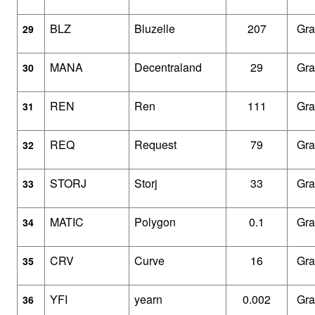
BLZ
Bluzelle
207
Gra
29
MANA
Decentraland
29
Gra
30
REN
Ren
111
Gra
31
REQ
Request
79
Gra
32
STORJ
Storj
33
Gra
33
MATIC
Polygon 
0.1
Gra
34
CRV
Curve
16
Gra
35
YFI
yearn
0.002
Gra
36