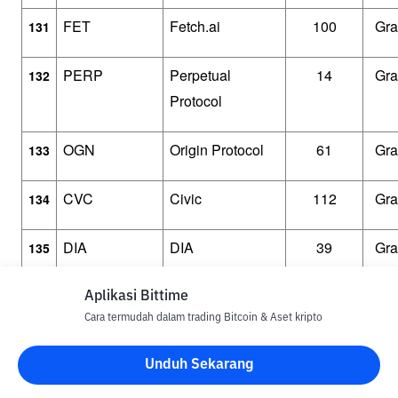
FET
Fetch.ai
100
Gra
131
PERP
Perpetual 
14
Gra
132
Protocol
OGN
Origin Protocol
61
Gra
133
CVC
Civic
112
Gra
134
DIA
DIA
39
Gra
135
TVK
Terra Virtua 
233
Gra
136
Aplikasi Bittime
Kolect
Cara termudah dalam trading Bitcoin & Aset kripto
Unduh Sekarang
XVS
Venus
0.1
Gra
137