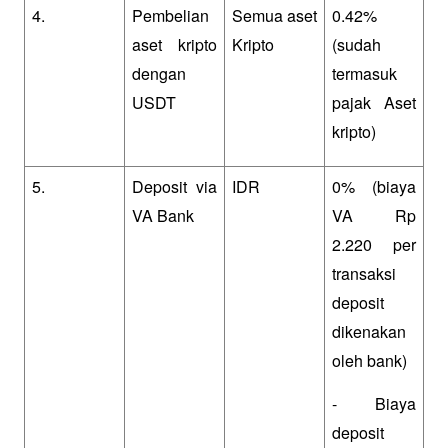
4.
Pembelian 
Semua aset 
0.42% 
aset kripto 
Kripto
(sudah 
dengan 
termasuk 
USDT
pajak Aset 
kripto)
5.
Deposit via 
IDR
0% (biaya 
VA Bank
VA Rp 
2.220 per 
transaksi 
deposit 
dikenakan 
oleh bank)
- Biaya 
deposit 