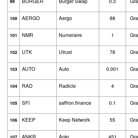
BURGER
Burger Swap
0.3
Gra
99
AERGO
Aergo
88
Gra
100
NMR
Numeraire
1
Gra
101
UTK
Utrust
78
Gra
102
AUTO
Auto
0.001
Gra
103
RAD
Radicle
4
Gra
104
SFI
saffron.finance
0.1
Gra
105
KEEP
Keep Network
55
Gra
106
ANKR
Ankr
451
Gra
107