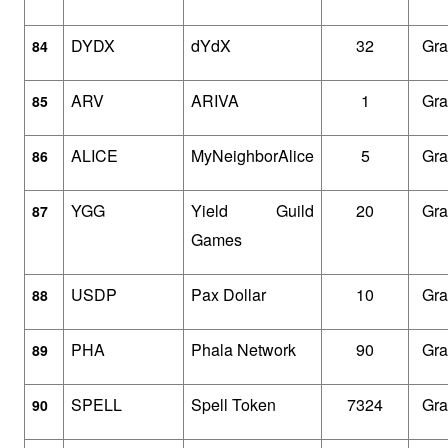
DYDX
dYdX
32
Gra
84
ARV
ARIVA
1
Gra
85
ALICE
MyNeighborAlice
5
Gra
86
YGG
Yield Guild 
20
Gra
87
Games
USDP
Pax Dollar
10
Gra
88
PHA
Phala Network
90
Gra
89
SPELL
Spell Token
7324
Gra
90