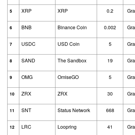
XRP
XRP
0.2
Gra
5
BNB
Binance Coin
0.002
Gra
6
USDC
USD Coin
5
Gra
7
SAND
The Sandbox
19
Gra
8
OMG
OmiseGO
5
Gra
9
ZRX
ZRX
30
Gra
10
SNT
Status Network
668
Gra
11
LRC
Loopring
41
Gra
12