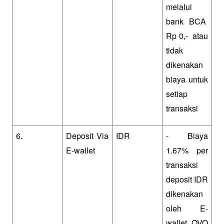
melalui 
bank BCA  
Rp 0,-  atau 
tidak 
dikenakan 
biaya untuk 
setiap 
transaksi 
6.
Deposit Via 
IDR
- Biaya 
E-wallet
1.67% per 
transaksi 
deposit IDR 
dikenakan 
oleh E-
wallet OVO 