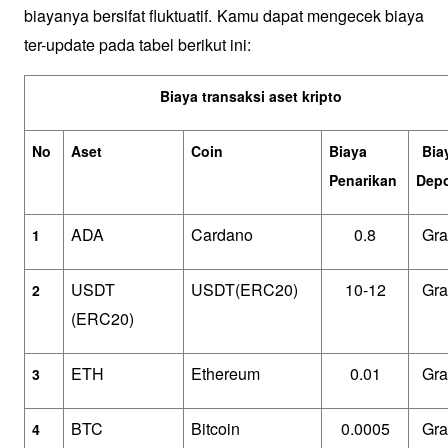
biayanya bersifat fluktuatif. Kamu dapat mengecek biaya 
ter-update pada tabel berikut ini:
Biaya transaksi aset kripto
No
Aset
Coin
Biaya 
Biay
Penarikan
Depo
ADA
Cardano
0.8
Gra
1
USDT 
USDT(ERC20)
10-12
Gra
2
(ERC20)
ETH
Ethereum
0.01
Gra
3
BTC
Bitcoin
0.0005
Gra
4