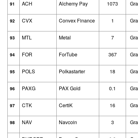
ACH
Alchemy Pay
1073
Gra
91
CVX
Convex Finance
1
Gra
92
MTL
Metal
7
Gra
93
FOR
ForTube
367
Gra
94
POLS
Polkastarter
18
Gra
95
PAXG
PAX Gold
0.1
Gra
96
CTK
CertiK
16
Gra
97
NAV
Navcoin
3
Gra
98