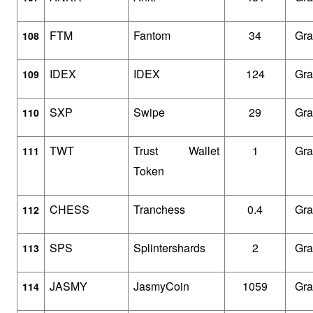
FTM
Fantom
34
Gra
108
IDEX
IDEX
124
Gra
109
SXP
Swipe
29
Gra
110
TWT
Trust Wallet 
1
Gra
111
Token
CHESS
Tranchess
0.4
Gra
112
SPS
Splintershards
2
Gra
113
JASMY
JasmyCoin
1059
Gra
114