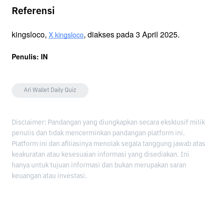
Referensi
kingsloco, 
, diakses pada 3 April 2025.
X kingsloco
Penulis:
 IN
Ari Wallet Daily Quiz
Disclaimer: Pandangan yang diungkapkan secara eksklusif milik
penulis dan tidak mencerminkan pandangan platform ini.
Platform ini dan afiliasinya menolak segala tanggung jawab atas
keakuratan atau kesesuaian informasi yang disediakan. Ini
hanya untuk tujuan informasi dan bukan merupakan saran
keuangan atau investasi.