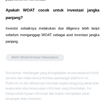
Apakah WOAT cocok untuk investasi jangka 
panjang?
Investor sebaiknya melakukan due diligence lebih lanjut 
sebelum menganggap WOAT sebagai aset investasi jangka 
panjang.
WOAT (World Oil Asset Tokenization)
Disclaimer: Pandangan yang diungkapkan secara eksklusif milik
penulis dan tidak mencerminkan pandangan platform ini.
Platform ini dan afiliasinya menolak segala tanggung jawab atas
keakuratan atau kesesuaian informasi yang disediakan. Ini
hanya untuk tujuan informasi dan bukan merupakan saran
keuangan atau investasi.