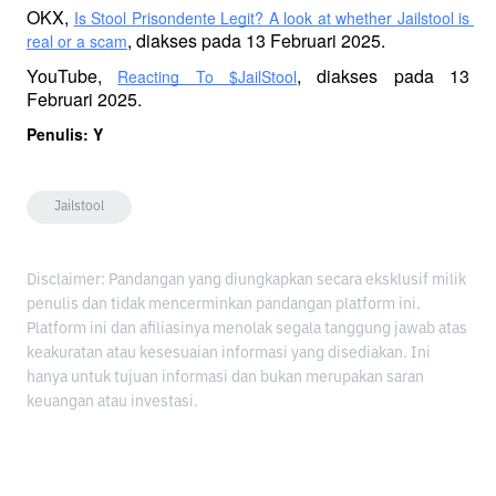
OKX, 
Is Stool Prisondente Legit? A look at whether Jailstool is 
, diakses pada 13 Februari 2025.
real or a scam
YouTube, 
, diakses pada 13 
Reacting To $JailStool
Februari 2025.
Penulis: Y
Jailstool
Disclaimer: Pandangan yang diungkapkan secara eksklusif milik
penulis dan tidak mencerminkan pandangan platform ini.
Platform ini dan afiliasinya menolak segala tanggung jawab atas
keakuratan atau kesesuaian informasi yang disediakan. Ini
hanya untuk tujuan informasi dan bukan merupakan saran
keuangan atau investasi.