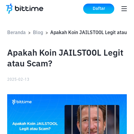
Daftar
Beranda
Blog
Apaka
>
>
Apakah Koin JAILSTOOL Legit
atau Scam?
2025-02-13