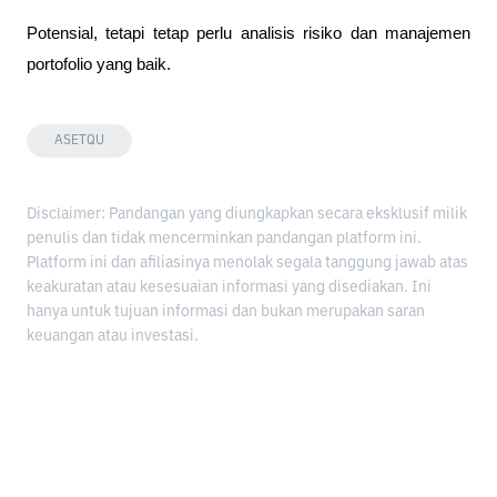
Potensial, tetapi tetap perlu analisis risiko dan manajemen 
portofolio yang baik.
ASETQU
Disclaimer: Pandangan yang diungkapkan secara eksklusif milik
penulis dan tidak mencerminkan pandangan platform ini.
Platform ini dan afiliasinya menolak segala tanggung jawab atas
keakuratan atau kesesuaian informasi yang disediakan. Ini
hanya untuk tujuan informasi dan bukan merupakan saran
keuangan atau investasi.