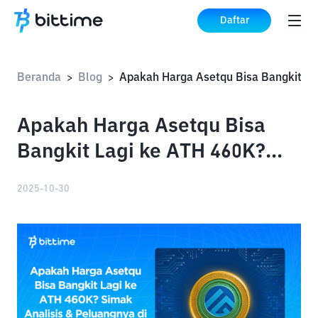
Daftar
Beranda
Blog
Apakah Harga
>
>
Apakah Harga Asetqu Bisa
Bangkit Lagi ke ATH 460K?
Simak Analisis & Peluangnya
2025-10-30
di 2025!