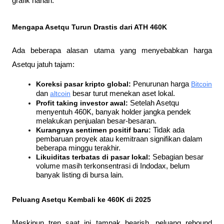
grafik harian.
Mengapa Asetqu Turun Drastis dari ATH 460K
Ada beberapa alasan utama yang menyebabkan harga 
Asetqu jatuh tajam:
Koreksi pasar kripto global:
 Penurunan harga 
Bitcoin
dan 
altcoin
 besar turut menekan aset lokal.
Profit taking investor awal:
 Setelah Asetqu 
menyentuh 460K, banyak holder jangka pendek 
melakukan penjualan besar-besaran.
Kurangnya sentimen positif baru:
 Tidak ada 
pembaruan proyek atau kemitraan signifikan dalam 
beberapa minggu terakhir.
Likuiditas terbatas di pasar lokal:
 Sebagian besar 
volume masih terkonsentrasi di Indodax, belum 
banyak listing di bursa lain.
Peluang Asetqu Kembali ke 460K di 2025
Meskipun tren saat ini tampak bearish, peluang rebound 