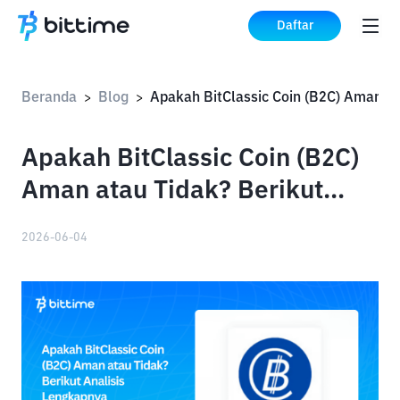
Daftar
Beranda
Blog
Apaka
>
>
Apakah BitClassic Coin (B2C)
Aman atau Tidak? Berikut
Analisis Lengkapnya
2026-06-04