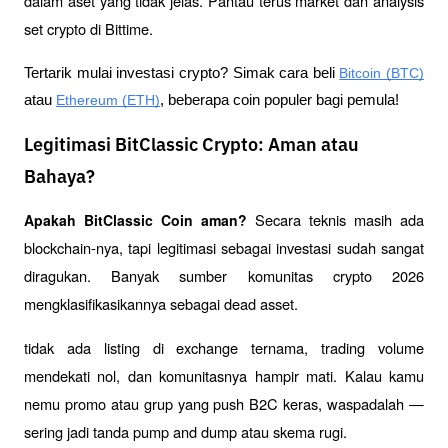
dalam aset yang tidak jelas. Pantau terus market dan analysis 
set crypto di Bittime.
Tertarik mulai investasi crypto? Simak cara beli 
Bitcoin (BTC)
atau 
Ethereum (ETH)
, beberapa coin populer bagi pemula!
Legitimasi BitClassic Crypto: Aman atau
Bahaya?
 Secara teknis masih ada 
Apakah BitClassic Coin aman?
blockchain-nya, tapi legitimasi sebagai investasi sudah sangat 
diragukan. Banyak sumber komunitas crypto 2026 
mengklasifikasikannya sebagai dead asset.
tidak ada listing di exchange ternama, trading volume 
mendekati nol, dan komunitasnya hampir mati. Kalau kamu 
nemu promo atau grup yang push B2C keras, waspadalah — 
sering jadi tanda pump and dump atau skema rugi.