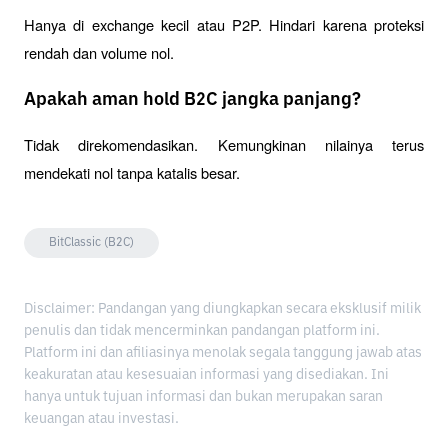
Hanya di exchange kecil atau P2P. Hindari karena proteksi 
rendah dan volume nol.
Apakah aman hold B2C jangka panjang?
Tidak direkomendasikan. Kemungkinan nilainya terus 
mendekati nol tanpa katalis besar.
BitClassic (B2C)
Disclaimer: Pandangan yang diungkapkan secara eksklusif milik
penulis dan tidak mencerminkan pandangan platform ini.
Platform ini dan afiliasinya menolak segala tanggung jawab atas
keakuratan atau kesesuaian informasi yang disediakan. Ini
hanya untuk tujuan informasi dan bukan merupakan saran
keuangan atau investasi.