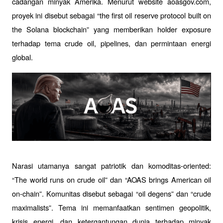
cadangan minyak Amerika. Menurut website aoasgov.com, 
proyek ini disebut sebagai “the first oil reserve protocol built on 
the Solana blockchain” yang memberikan holder exposure 
terhadap tema crude oil, pipelines, dan permintaan energi 
global.
Narasi utamanya sangat patriotik dan komoditas-oriented: 
“The world runs on crude oil” dan “AOAS brings American oil 
on-chain”. Komunitas disebut sebagai “oil degens” dan “crude 
maximalists”. Tema ini memanfaatkan sentimen geopolitik, 
krisis energi, dan ketergantungan dunia terhadap minyak 