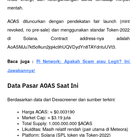
mentah.
AOAS diluncurkan dengan pendekatan fair launch (mint 
revoked, no pre-sale) dan menggunakan standar Token-2022 
di Solana. Contract address-nya adalah 
AoASMJu7kt5ofkun2jqi4c9hUQVDydYn8TAYdntuUVt3.
Baca juga : 
Pi Network: Apakah Scam atau Legit? Ini 
Jawabannya!
Data Pasar AOAS Saat Ini
Berdasarkan data dari Dexscreener dan sumber terkini:
Harga AOAS: ≈ $0.003190
Market Cap: ≈ $3.19 juta
Total Supply: 1.000.000.000 $AOAS
Likuiditas: Masih relatif rendah (pair utama di Meteora)
Platform: Solana (SPL token via Token-2022)