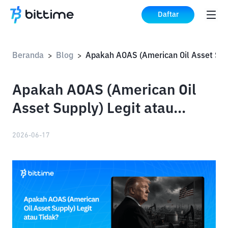
Daftar
Beranda
Blog
>
>
Apakah AOAS (American Oil
Asset Supply) Legit atau
Tidak?
2026-06-17