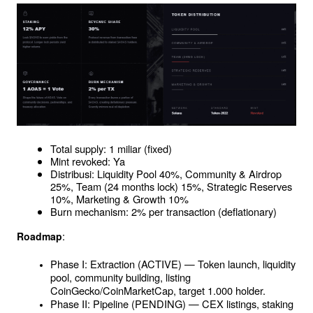
Total supply: 1 miliar (fixed)
Mint revoked: Ya
Distribusi: Liquidity Pool 40%, Community & Airdrop 
25%, Team (24 months lock) 15%, Strategic Reserves 
10%, Marketing & Growth 10%
Burn mechanism: 2% per transaction (deflationary)
:
Roadmap
Phase I: Extraction (ACTIVE) — Token launch, liquidity 
pool, community building, listing 
CoinGecko/CoinMarketCap, target 1.000 holder.
Phase II: Pipeline (PENDING) — CEX listings, staking 