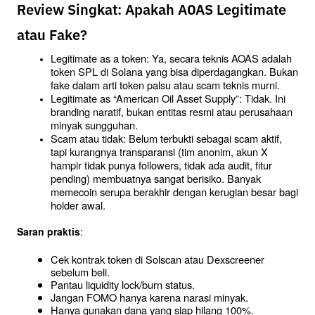
Review Singkat: Apakah AOAS Legitimate
atau Fake?
Legitimate as a token: Ya, secara teknis AOAS adalah 
token SPL di Solana yang bisa diperdagangkan. Bukan 
fake dalam arti token palsu atau scam teknis murni.
Legitimate as “American Oil Asset Supply”: Tidak. Ini 
branding naratif, bukan entitas resmi atau perusahaan 
minyak sungguhan.
Scam atau tidak: Belum terbukti sebagai scam aktif, 
tapi kurangnya transparansi (tim anonim, akun X 
hampir tidak punya followers, tidak ada audit, fitur 
pending) membuatnya sangat berisiko. Banyak 
memecoin serupa berakhir dengan kerugian besar bagi 
holder awal.
:
Saran praktis
Cek kontrak token di Solscan atau Dexscreener 
sebelum beli.
Pantau liquidity lock/burn status.
Jangan FOMO hanya karena narasi minyak.
Hanya gunakan dana yang siap hilang 100%.