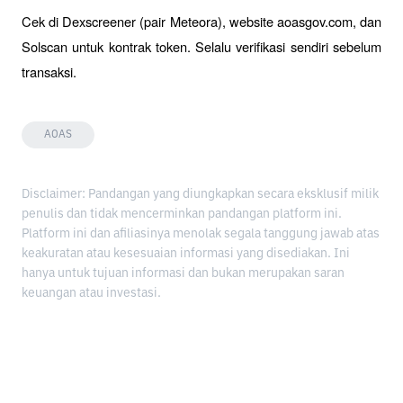
Cek di Dexscreener (pair Meteora), website aoasgov.com, dan 
Solscan untuk kontrak token. Selalu verifikasi sendiri sebelum 
transaksi.
AOAS
Disclaimer: Pandangan yang diungkapkan secara eksklusif milik
penulis dan tidak mencerminkan pandangan platform ini.
Platform ini dan afiliasinya menolak segala tanggung jawab atas
keakuratan atau kesesuaian informasi yang disediakan. Ini
hanya untuk tujuan informasi dan bukan merupakan saran
keuangan atau investasi.