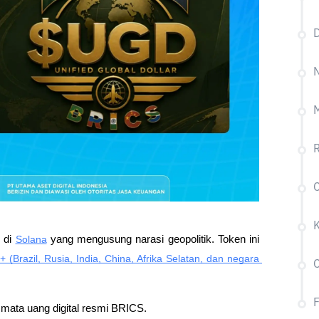
N
M
R
 di 
Solana
 yang mengusung narasi geopolitik. Token ini 
(Brazil, Rusia, India, China, Afrika Selatan, dan negara 
C
mata uang digital resmi BRICS. 