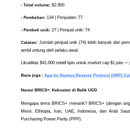
- Total volume:
 $2.900
- Pembelian: 
134 | Penjualan: 77
- Pembeli unik:
 27 | Penjual unik: 74
Catatan:
 Jumlah penjual unik (74) lebih banyak dari pemb
ambil untung oleh pelaku awal. 
Likuiditas $41.000 relatif tipis untuk market cap $1 juta —
Baca juga : 
Apa itu Hormuz Reserve Protocol (HRP) Co
Narasi BRICS+: Kekuatan di Balik UGD
Mengapa tema BRICS+ menarik? BRICS+ (dengan anggota s
Mesir, Ethiopia, Iran, UAE, Indonesia, dan Arab Sau
Purchasing Power Parity (PPP).