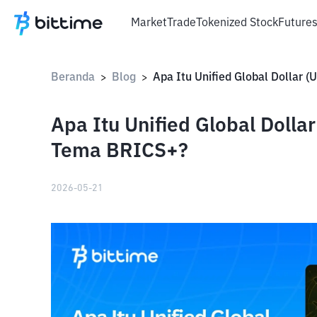
Market
Trade
Tokenized Stock
Future
Beranda
Blog
>
>
Apa Itu Unified Global Doll
Tema BRICS+?
2026-05-21