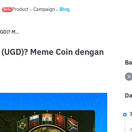
s
Product
Campaign
Blog
Beta
Apa Itu Unified Global Dollar (UGD)? Meme Coin dengan Tema BRICS+?
ar (UGD)? Meme Coin dengan
Ba
Da
3
A