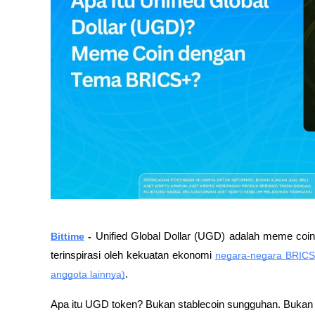
Bittime
 - 
Unified Global Dollar (UGD) adalah meme coin
terinspirasi oleh kekuatan ekonomi 
negara-negara BRICS+ 
anggota lainnya)
.
Apa itu UGD token? Bukan stablecoin sungguhan. Bukan 