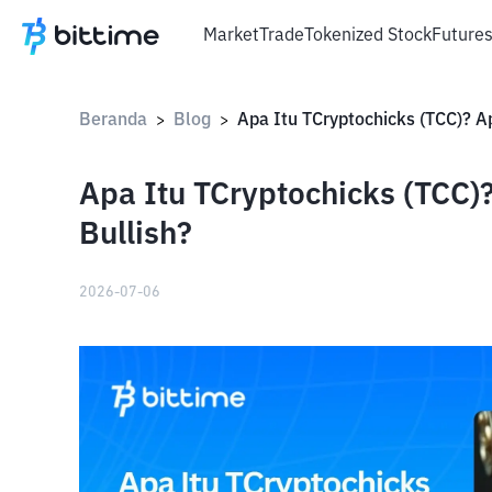
Market
Trade
Tokenized Stock
Future
Beranda
Blog
>
>
Apa Itu TCryptochicks (TCC)
Bullish?
2026-07-06