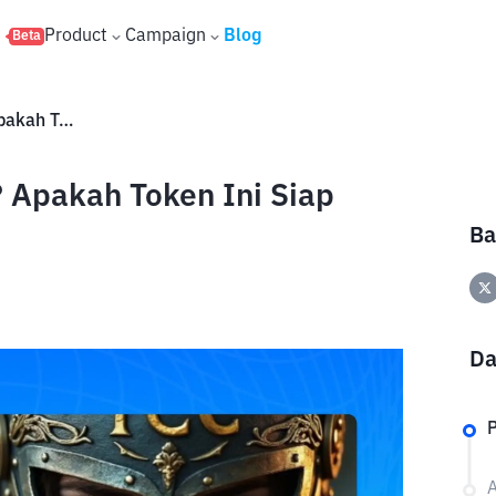
s
Product
Campaign
Blog
Beta
Apa Itu TCryptochicks (TCC)? Apakah Token Ini Siap Bullish?
? Apakah Token Ini Siap
Ba
Da
P
A