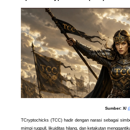
Sumber: X/ 
TCryptochicks (TCC) hadir dengan narasi sebagai simbo
mimpi rugpull, likuiditas hilang, dan ketakutan mengganti