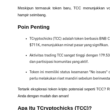
Meskipun termasuk token baru, TCC menunjukkan volu
hampir seimbang. 
Poin Penting
TCryptochicks (TCC) adalah token berbasis BNB Cha
$711K, menunjukkan minat pasar yang signifikan.
Aktivitas trading TCC sangat tinggi dengan 179.53
dan partisipasi komunitas yang aktif.
Token ini memiliki status keamanan "No issues" da
perlu melakukan riset mandiri sebelum berinvesta
Tertarik eksplorasi token kripto potensial seperti TCC? Re
Anda dengan mudah dan aman!
Apa Itu TCryptochicks (TCC)?