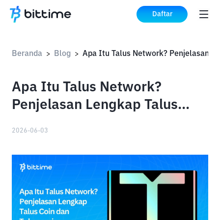
Daftar
Beranda
Blog
Apa 
>
>
Apa Itu Talus Network?
Penjelasan Lengkap Talus
Coin dan Tokenomics
2026-06-03