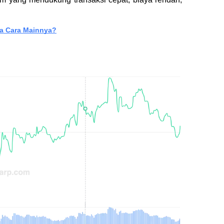
na Cara Mainnya?