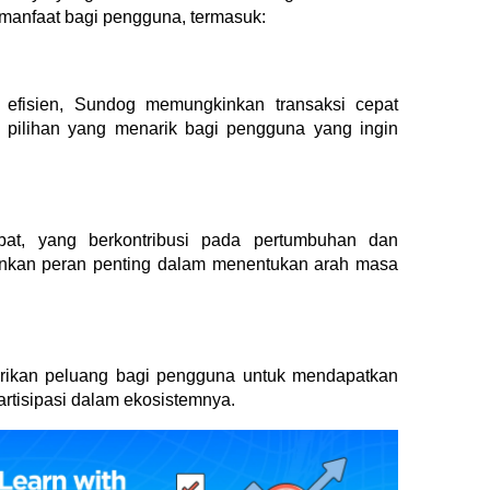
manfaat bagi pengguna, termasuk:
efisien, Sundog memungkinkan transaksi cepat 
pilihan yang menarik bagi pengguna yang ingin 
bat, yang berkontribusi pada pertumbuhan dan 
nkan peran penting dalam menentukan arah masa 
erikan peluang bagi pengguna untuk mendapatkan 
artisipasi dalam ekosistemnya.