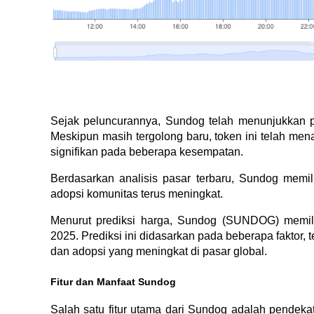
Sejak peluncurannya, Sundog telah menunjukkan pe
Meskipun masih tergolong baru, token ini telah mena
signifikan pada beberapa kesempatan. 
Berdasarkan analisis pasar terbaru, Sundog memili
adopsi komunitas terus meningkat.
Menurut prediksi harga, Sundog (SUNDOG) memili
2025. Prediksi ini didasarkan pada beberapa faktor, 
dan adopsi yang meningkat di pasar global.
Fitur dan Manfaat Sundog
Salah satu fitur utama dari Sundog adalah pendek