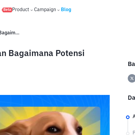
s
Product
Campaign
Blog
Beta
Apa Itu Sundog (SUNDOG) dan Bagaimana Potensi Pertumbuhannya
an Bagaimana Potensi
Ba
Da
A
P