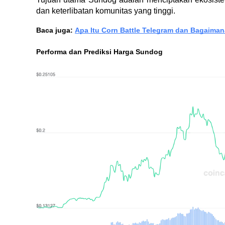
dan keterlibatan komunitas yang tinggi.
Baca juga: 
Apa Itu Corn Battle Telegram dan Bagaima
Performa dan Prediksi Harga Sundog