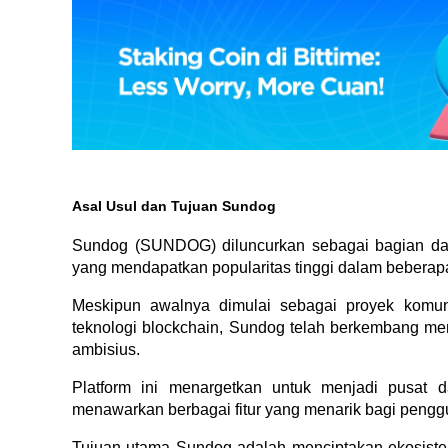
Asal Usul dan Tujuan Sundog
Sundog (SUNDOG) diluncurkan sebagai bagian dar
yang mendapatkan popularitas tinggi dalam beberapa 
Meskipun awalnya dimulai sebagai proyek komu
teknologi blockchain, Sundog telah berkembang men
ambisius.
Platform ini menargetkan untuk menjadi pusat 
menawarkan berbagai fitur yang menarik bagi penggu
Tujuan utama Sundog adalah menciptakan ekosistem