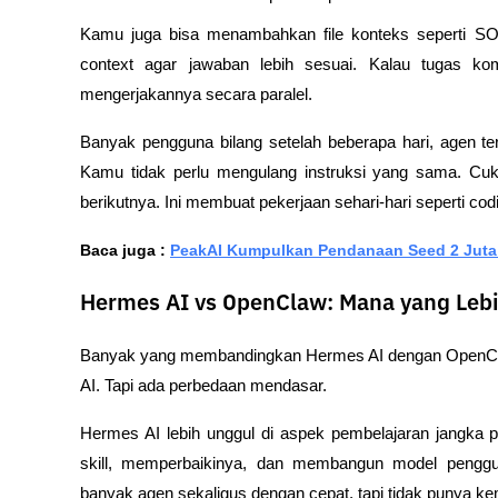
Kamu juga bisa menambahkan file konteks seperti SOU
context agar jawaban lebih sesuai. Kalau tugas ko
mengerjakannya secara paralel.
Banyak pengguna bilang setelah beberapa hari, agen tera
Kamu tidak perlu mengulang instruksi yang sama. Cukup
berikutnya. Ini membuat pekerjaan sehari-hari seperti codin
Baca juga : 
PeakAI Kumpulkan Pendanaan Seed 2 Juta 
Hermes AI vs OpenClaw: Mana yang Leb
Banyak yang membandingkan Hermes AI dengan OpenCla
AI. Tapi ada perbedaan mendasar.
Hermes AI lebih unggul di aspek pembelajaran jangka 
skill, memperbaikinya, dan membangun model penggu
banyak agen sekaligus dengan cepat, tapi tidak punya k