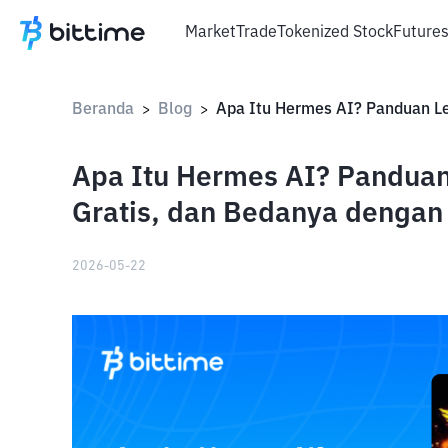
Market
Trade
Tokenized Stock
Future
Beranda
Blog
>
>
Apa Itu Hermes AI? Pandua
Gratis, dan Bedanya denga
2026-05-22