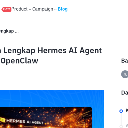
s
Product
Campaign
Blog
Beta
Apa Itu Hermes AI? Panduan Lengkap Hermes AI Agent Gratis, dan Bedanya dengan OpenClaw
n Lengkap Hermes AI Agent
n OpenClaw
Ba
Da