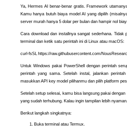
Ya, Hermes AI benar-benar gratis. Framework utamanya 
Kamu hanya butuh biaya model AI yang dipilih (misalnya
server murah hanya 5 dolar per bulan dan hampir nol biaya 
Cara download dan installnya sangat sederhana. Tidak p
terminal dan ketik satu perintah ini di Linux atau macOS:
curl-fsSL https://raw.githubusercontent.com/NousResearch
Untuk Windows pakai PowerShell dengan perintah serup
perintah yang sama. Setelah instal, jalankan perinta
masukkan API key model pilihanmu dan pilih platform pes
Setelah setup selesai, kamu bisa langsung pakai dengan m
yang sudah terhubung. Kalau ingin tampilan lebih nyaman
Berikut langkah singkatnya:
Buka terminal atau Termux.