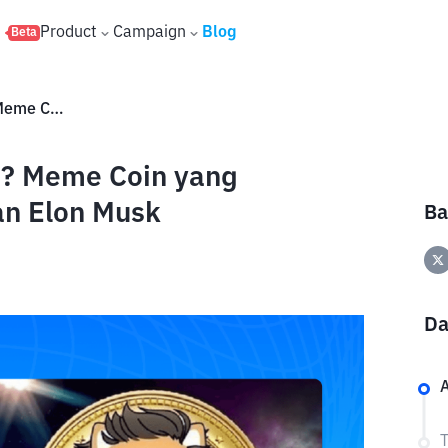
s
Product
Campaign
Blog
Beta
Apa Itu Dogelon Mars (ELON)? Meme Coin yang Terinspirasi dari Dogecoin dan Elon Musk
)? Meme Coin yang
an Elon Musk
Ba
Da
A