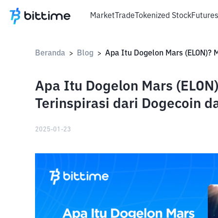
Market
Trade
Tokenized Stock
Future
Beranda
Blog
>
>
Apa Itu Dogelon Mars (ELON
Terinspirasi dari Dogecoin d
2025-01-23