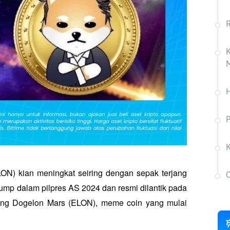
K
H
P
ON) kian meningkat seiring dengan sepak terjang 
C
 dalam pilpres AS 2024 dan resmi dilantik pada 
ntang Dogelon Mars (ELON), meme coin yang mulai 