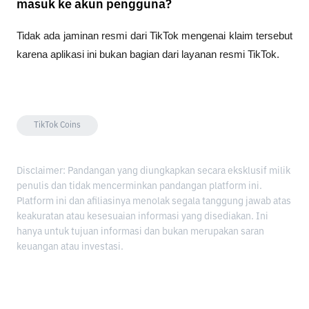
masuk ke akun pengguna?
Tidak ada jaminan resmi dari TikTok mengenai klaim tersebut 
karena aplikasi ini bukan bagian dari layanan resmi TikTok.
TikTok Coins
Disclaimer: Pandangan yang diungkapkan secara eksklusif milik
penulis dan tidak mencerminkan pandangan platform ini.
Platform ini dan afiliasinya menolak segala tanggung jawab atas
keakuratan atau kesesuaian informasi yang disediakan. Ini
hanya untuk tujuan informasi dan bukan merupakan saran
keuangan atau investasi.