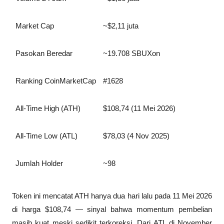
Market Cap
~$2,11 juta
Pasokan Beredar
~19.708 SBUXon
Ranking CoinMarketCap
#1628
All-Time High (ATH)
$108,74 (11 Mei 2026)
All-Time Low (ATL)
$78,03 (4 Nov 2025)
Jumlah Holder
~98
Token ini mencatat ATH hanya dua hari lalu pada 11 Mei 2026 
di harga $108,74 — sinyal bahwa momentum pembelian 
masih kuat meski sedikit terkoreksi. Dari ATL di November 