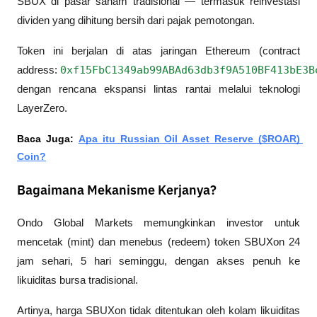
SBUX di pasar saham tradisional — termasuk reinvestasi 
dividen yang dihitung bersih dari pajak pemotongan.
Token ini berjalan di atas jaringan Ethereum (contract 
0xf15FbC1349ab99ABAd63db3f9A510BF413bE3B
address: 
dengan rencana ekspansi lintas rantai melalui teknologi 
LayerZero.
Baca Juga: 
Apa itu Russian Oil Asset Reserve ($ROAR) 
Coin?
Bagaimana Mekanisme Kerjanya?
Ondo Global Markets memungkinkan investor untuk 
mencetak (
mint
) dan menebus (
redeem
) token SBUXon 24 
jam sehari, 5 hari seminggu, dengan akses penuh ke 
likuiditas bursa tradisional. 
Artinya, harga SBUXon tidak ditentukan oleh kolam likuiditas 