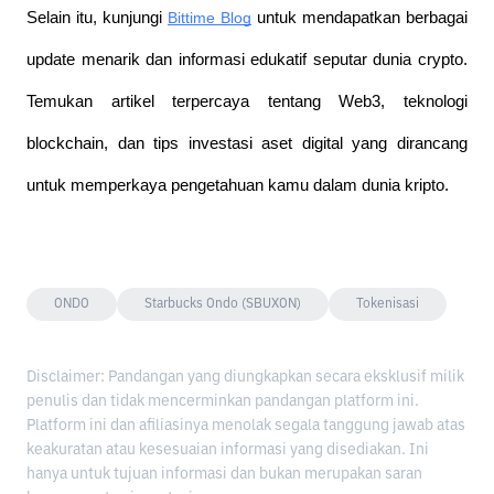
Selain itu, kunjungi 
Bittime Blog
 untuk mendapatkan berbagai 
update menarik dan informasi edukatif seputar dunia crypto. 
Temukan artikel terpercaya tentang Web3, teknologi 
blockchain, dan tips investasi aset digital yang dirancang 
untuk memperkaya pengetahuan kamu dalam dunia kripto.
ONDO
Starbucks Ondo (SBUXON)
Tokenisasi
Disclaimer: Pandangan yang diungkapkan secara eksklusif milik
penulis dan tidak mencerminkan pandangan platform ini.
Platform ini dan afiliasinya menolak segala tanggung jawab atas
keakuratan atau kesesuaian informasi yang disediakan. Ini
hanya untuk tujuan informasi dan bukan merupakan saran