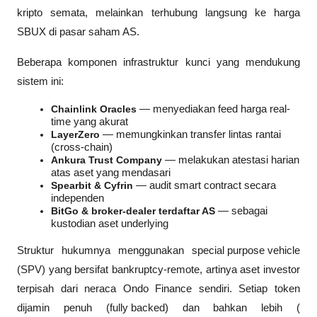
kripto semata, melainkan terhubung langsung ke harga 
SBUX di pasar saham AS.
Beberapa komponen infrastruktur kunci yang mendukung 
sistem ini:
Chainlink Oracles
 — menyediakan feed harga real-
time yang akurat
LayerZero
 — memungkinkan transfer lintas rantai 
(cross-chain)
Ankura Trust Company
 — melakukan atestasi harian 
atas aset yang mendasari
Spearbit & Cyfrin
 — audit smart contract secara 
independen
BitGo & broker-dealer terdaftar AS
 — sebagai 
kustodian aset underlying
Struktur hukumnya menggunakan 
special purpose vehicle
(SPV) yang bersifat 
bankruptcy-remote
, artinya aset investor 
terpisah dari neraca Ondo Finance sendiri. Setiap token 
dijamin penuh (
fully backed
) dan bahkan lebih (