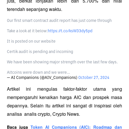
juta, berkat lonjakan lebih dari 5.700% dari nilai 
terendah sepanjang waktu. 
Our first smart contract audit report has just come through
Take a look at it below:
https://t.co/ksW33dy5pd
It is posted on our website
Certik audit is pending and incoming
We have been showing major strength over the last few days.
Altcoins were down and we were…
— AI Companions (@AIV_Companions)
October 27, 2024
Artikel ini mengulas faktor-faktor utama yang 
mempengaruhi kenaikan harga AIC dan prospek masa 
depannya. Selain itu artikel ini sangat di inspirasi oleh 
analisa  analis crypto, Crypto News.
Baca juga 
Token AI Companions (AIC): Roadmap dan 