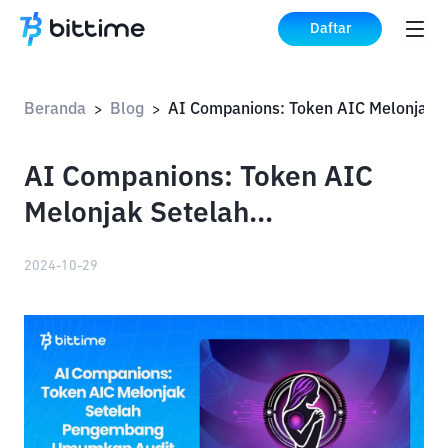
Daftar
Beranda
Blog
>
>
AI Companions: Token AIC
Melonjak Setelah
Pengembang Umumkan Audit
2024-10-29
CertiK