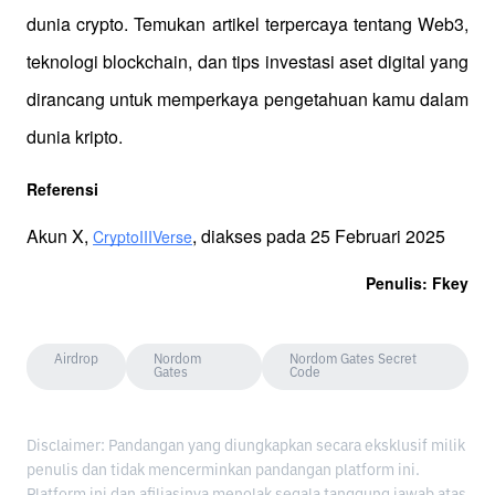
dunia crypto. Temukan artikel terpercaya tentang Web3, 
teknologi blockchain, dan tips investasi aset digital yang 
dirancang untuk memperkaya pengetahuan kamu dalam 
dunia kripto.
Referensi
Akun X, 
, diakses pada 25 Februari 2025
CryptoIIIVerse
Penulis: Fkey
Airdrop
Nordom
Nordom Gates Secret
Gates
Code
Disclaimer: Pandangan yang diungkapkan secara eksklusif milik
penulis dan tidak mencerminkan pandangan platform ini.
Platform ini dan afiliasinya menolak segala tanggung jawab atas