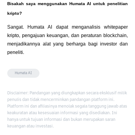
Bisakah saya menggunakan Humata AI untuk penelitian 
kripto?
Sangat. Humata AI dapat menganalisis whitepaper 
kripto, pengajuan keuangan, dan peraturan blockchain, 
menjadikannya alat yang berharga bagi investor dan 
peneliti.
Humata AI
Disclaimer: Pandangan yang diungkapkan secara eksklusif milik
penulis dan tidak mencerminkan pandangan platform ini.
Platform ini dan afiliasinya menolak segala tanggung jawab atas
keakuratan atau kesesuaian informasi yang disediakan. Ini
hanya untuk tujuan informasi dan bukan merupakan saran
keuangan atau investasi.