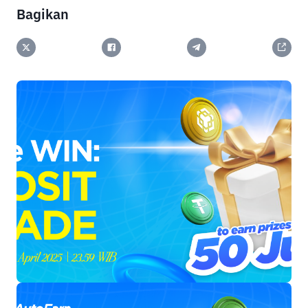
Bagikan