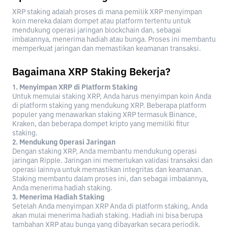
XRP staking adalah proses di mana pemilik XRP menyimpan
koin mereka dalam dompet atau platform tertentu untuk
mendukung operasi jaringan blockchain dan, sebagai
imbalannya, menerima hadiah atau bunga. Proses ini membantu
memperkuat jaringan dan memastikan keamanan transaksi.
Bagaimana XRP Staking Bekerja?
1. Menyimpan XRP di Platform Staking
Untuk memulai staking XRP, Anda harus menyimpan koin Anda
di platform staking yang mendukung XRP. Beberapa platform
populer yang menawarkan staking XRP termasuk Binance,
Kraken, dan beberapa dompet kripto yang memiliki fitur
staking.
2. Mendukung Operasi Jaringan
Dengan staking XRP, Anda membantu mendukung operasi
jaringan Ripple. Jaringan ini memerlukan validasi transaksi dan
operasi lainnya untuk memastikan integritas dan keamanan.
Staking membantu dalam proses ini, dan sebagai imbalannya,
Anda menerima hadiah staking.
3. Menerima Hadiah Staking
Setelah Anda menyimpan XRP Anda di platform staking, Anda
akan mulai menerima hadiah staking. Hadiah ini bisa berupa
tambahan XRP atau bunga yang dibayarkan secara periodik.