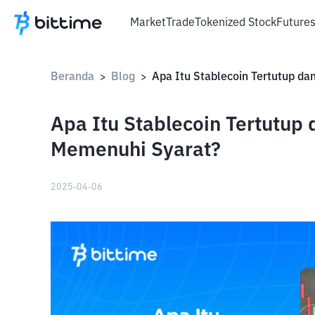
Market
Trade
Tokenized Stock
Future
Beranda
Blog
>
>
Apa Itu Stablecoin Tertutup
Memenuhi Syarat?
2025-04-06