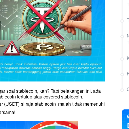
T
T
M
F
C
gar soal stablecoin, kan? Tapi belakangan ini, ada 
blecoin tertutup atau covered stablecoin.
er (USDT) si raja stablecoin  malah tidak memenuhi 
bersama!