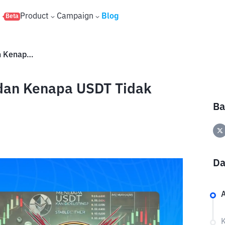
s
Product
Campaign
Blog
Beta
Apa Itu Stablecoin Tertutup dan Kenapa USDT Tidak Memenuhi Syarat?
 dan Kenapa USDT Tidak
Ba
Da
A